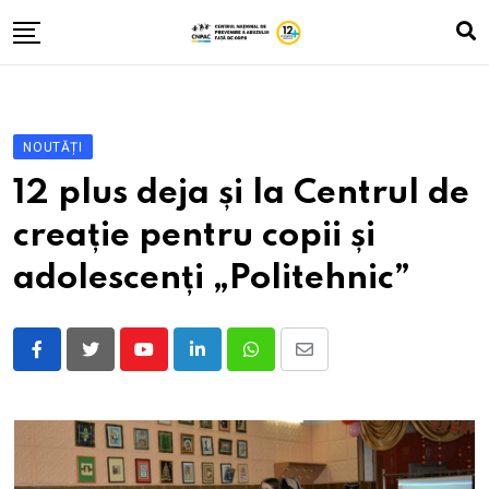
Skip
to
content
Despre noi
Zona A
NOUTĂȚI
Vlog
12 plus deja și la Centrul de
Istorii cu băieți și fete
creație pentru copii și
Fă-ți testul
adolescenți „Politehnic”
Contacte
ROM
Youtube
LinkedIn
Whatsapp
Share
RUS
via
UKR
Email