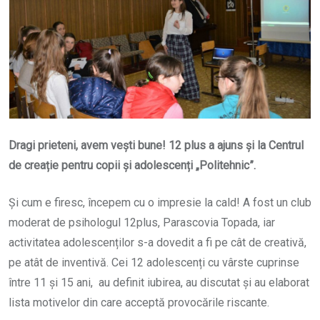
Dragi prieteni, avem vești bune! 12 plus a ajuns și la Centrul
de creație pentru copii și adolescenți „Politehnic”.
Și cum e firesc, începem cu o impresie la cald! A fost un club
moderat de psihologul 12plus, Parascovia Topada, iar
activitatea adolescenților s-a dovedit a fi pe cât de creativă,
pe atât de inventivă. Cei 12 adolescenți cu vârste cuprinse
între 11 și 15 ani, au definit iubirea, au discutat și au elaborat
lista motivelor din care acceptă provocările riscante.