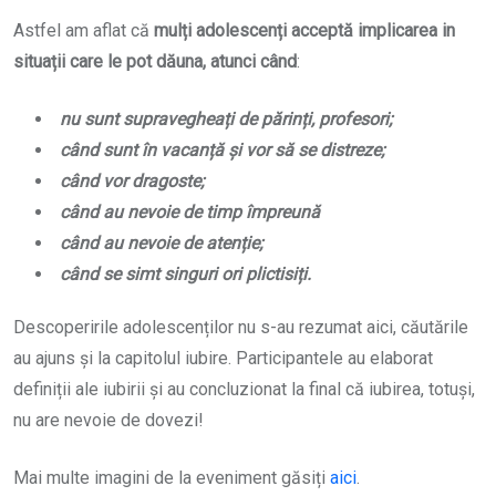
Astfel am aflat că
mulți adolescenți acceptă implicarea in
situații care le pot dăuna, atunci când
:
nu sunt supravegheați de părinți, profesori;
când sunt în vacanță și vor să se distreze;
când vor dragoste;
când au nevoie de timp împreună
când au nevoie de atenție;
când se simt singuri ori plictisiți.
Descoperirile adolescenților nu s-au rezumat aici, căutările
au ajuns și la capitolul iubire. Participantele au elaborat
definiții ale iubirii și au concluzionat la final că iubirea, totuși,
nu are nevoie de dovezi!
Mai multe imagini de la eveniment găsiți
aici
.