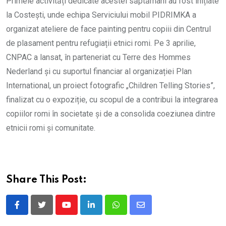
Primele activități dedicate acestei săptămâni au fost inițiate
la Costești, unde echipa Serviciului mobil PIDRIMKA a
organizat ateliere de face painting pentru copiii din Centrul
de plasament pentru refugiații etnici romi. Pe 3 aprilie,
CNPAC a lansat, în parteneriat cu Terre des Hommes
Nederland și cu suportul financiar al organizației Plan
International, un proiect fotografic „Children Telling Stories”,
finalizat cu o expoziție, cu scopul de a contribui la integrarea
copiilor romi în societate și de a consolida coeziunea dintre
etnicii romi și comunitate.
Share This Post:
Youtube
LinkedIn
Whatsapp
Share
via