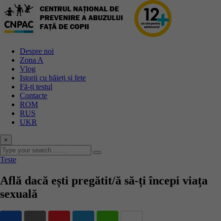
Skip
to
content
Despre noi
Zona A
Vlog
Istorii cu băieți și fete
Fă-ți testul
Contacte
ROM
RUS
UKR
×
Teste
Află dacă ești pregătit/ă să-ți începi viața
sexuală