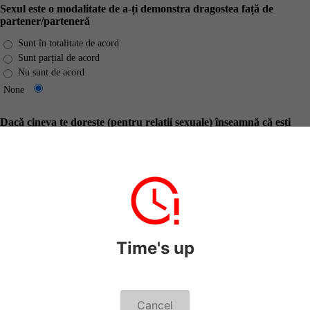
Sexul este o modalitate de a-ți demonstra dragostea față de
partener/parteneră
Sunt în totalitate de acord
Sunt parțial de acord
Nu sunt de acord
None
Dacă cineva te dorește (pentru relații sexuale) înseamnă că ești
valoros/frumos
Sunt în totalitate de acord
Sunt parțial de acord
Nu sunt de acord
None
Pentru a evita tensiunea sexuală este mai bine să faci sex cu cineva
Time's up
decât să te masturbezi sau să mergi la sport
Sunt în totalitate de acord
Sunt parțial de acord
Nu sunt de acord
Cancel