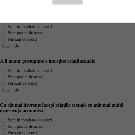
None
Sexul este sănătos
Sunt în totalitate de acord
Sunt parțial de acord
Nu sunt de acord
None
A fi matur presupune a întreține relații sexuale
Sunt în totalitate de acord
Sunt parțial de acord
Nu sunt de acord
None
Cu cât mai devreme începi relațiile sexuale cu atât mai multă
experiență acumulezi
Sunt în totalitate de acord
Sunt parțial de acord
Nu sunt de acord