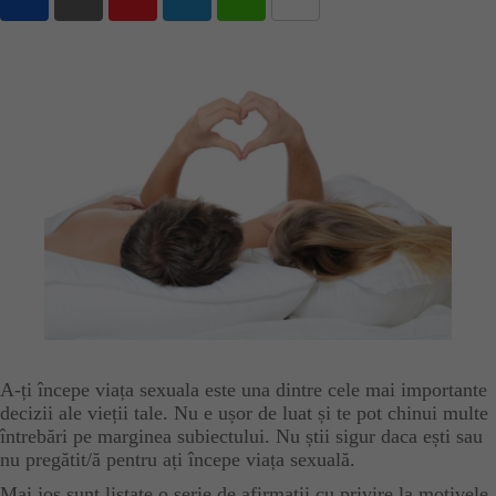
Youtube
LinkedIn
Whatsapp
Share
via
Email
A-ți începe viața sexuala este una dintre cele mai importante
decizii ale vieții tale. Nu e ușor de luat și te pot chinui multe
întrebări pe marginea subiectului. Nu știi sigur daca ești sau
nu pregătit/ă pentru ați începe viața sexuală.
Mai jos sunt listate o serie de afirmații cu privire la motivele