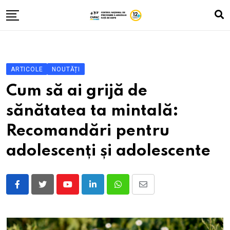
Skip
to
content
Despre noi
Zona A
ARTICOLE
NOUTĂȚI
Vlog
Cum să ai grijă de
Istorii cu băieți și fete
sănătatea ta mintală:
Fă-ți testul
Recomandări pentru
Contacte
adolescenți și adolescente
ROM
RUS
Youtube
LinkedIn
Whatsapp
Share
UKR
via
Email