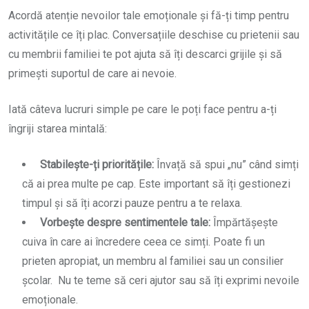
Acordă atenție nevoilor tale emoționale și fă-ți timp pentru
activitățile ce îți plac. Conversațiile deschise cu prietenii sau
cu membrii familiei te pot ajuta să îți descarci grijile și să
primești suportul de care ai nevoie.
Iată câteva lucruri simple pe care le poți face pentru a-ți
îngriji starea mintală:
Stabilește-ți prioritățile:
Învață să spui „nu” când simți
că ai prea multe pe cap. Este important să îți gestionezi
timpul și să îți acorzi pauze pentru a te relaxa.
Vorbește despre sentimentele tale:
Împărtășește
cuiva în care ai încredere ceea ce simți. Poate fi un
prieten apropiat, un membru al familiei sau un consilier
școlar. Nu te teme să ceri ajutor sau să îți exprimi nevoile
emoționale.