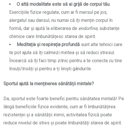
O altă modalitate este să ai grijă de corpul tău.
Exercițiile fizice regulate, cum ar fi mersul pe jos,
alergatul sau dansul, nu numai că îți mențin corpul în
formă, dar și ajută la eliberarea de
endorfine
, substanțe
chimice care îmbunătățesc starea de spirit.
Meditația și respirația profundă
sunt alte tehnici care
te pot ajuta să îți calmezi mintea și să reduci stresul.
Încearcă să îți faci timp zilnic pentru a te conecta cu tine
însuți/însăți și pentru a-ți liniști gândurile.
Sportul ajută la menținerea sănătății mintale?
Da, sportul este foarte benefic pentru sănătatea mintală! Pe
lângă beneficiile fizice evidente, cum ar fi îmbunătățirea
rezistenței și a sănătății inimii, activitatea fizică poate
reduce nivelul de stres și poate îmbunătăți starea de spirit.