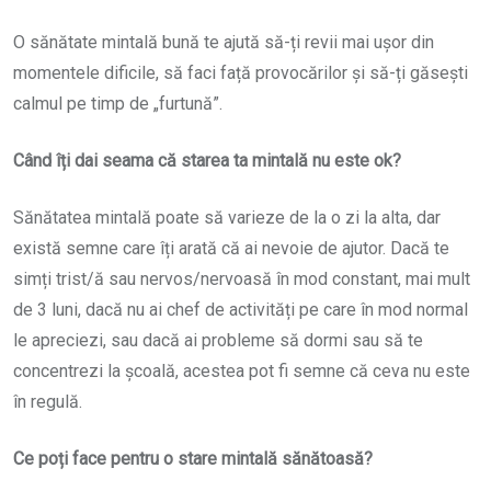
O sănătate mintală bună te ajută să-ți revii mai ușor din
momentele dificile, să faci față provocărilor și să-ți găsești
calmul pe timp de „furtună”.
Când îți dai seama că starea ta mintală nu este ok?
Sănătatea mintală poate să varieze de la o zi la alta, dar
există semne care îți arată că ai nevoie de ajutor. Dacă te
simți trist/ă sau nervos/nervoasă în mod constant, mai mult
de 3 luni, dacă nu ai chef de activități pe care în mod normal
le apreciezi, sau dacă ai probleme să dormi sau să te
concentrezi la școală, acestea pot fi semne că ceva nu este
în regulă.
Ce poți face pentru o stare mintală sănătoasă?