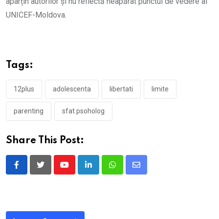
aparțin autorilor și nu reflectă neapărat punctul de vedere al
UNICEF-Moldova.
Tags:
12plus
adolescenta
libertati
limite
parenting
sfat psoholog
Share This Post:
Youtube
LinkedIn
Whatsapp
Share
via
Email