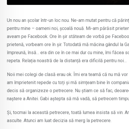
Un nou an școlar într-un loc nou. Ne-am mutat pentru că părinț
pentru mine – oameni noi, școală nouă. Mi-am părăsit prietenii 
aveam pe Facebook. Ore în șir stăteam de vorbă pe Facebook 
prietenă, vorbeam ore în șir. Totodată mă măcina gândul la Gab
împreună, însă… era din ce în ce mai dur cu mine, îmi făcea s
repeta. Relația noastră de la distanță era dificilă pentru noi…
Noii mei colegi de clasă erau ok. Îmi era teamă că nu mă vor ac
am împrietenit repede cu toți și mă simțeam bine în compania
decis să organizeze o petrecere. Nu știam ce să fac, deoarec
naștere a Anitei. Gabi aștepta să mă vadă, să petrecem timp
Și, tocmai la această petrecere, toată lumea insista să vin. 
asculte. Atunci am luat decizia să merg la petrecere.