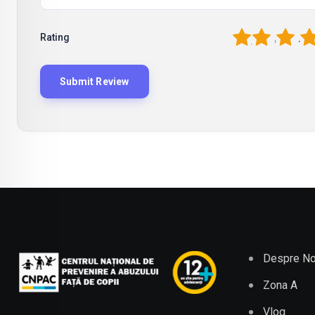
1
2
3
4
Rating
Despre No
Zona A
Vlog