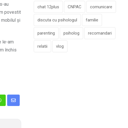
 s-au
chat 12plus
CNPAC
comunicare
am povestit
 mobilul și
discuta cu psihologul
familie
parenting
psiholog
recomandari
e le-am
relatii
vlog
Am închis
n
Whatsapp
Share
via
Email