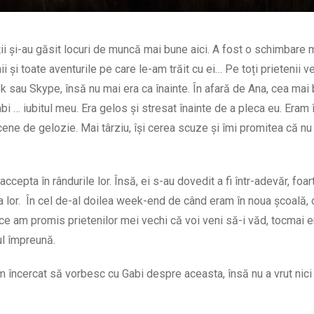
ii și-au găsit locuri de muncă mai bune aici.
A fost o schimbare 
și toate aventurile pe care le-am trăit cu ei… Pe toți prietenii ve
sau Skype, însă nu mai era ca înainte. În afară de Ana, cea mai
i … iubitul meu. Era gelos și stresat înainte de a pleca eu. Eram 
cene de gelozie. Mai târziu, își cerea scuze și îmi promitea că nu
cepta în rândurile lor. Însă, ei s-au dovedit a fi într-adevăr, foar
 lor. În cel de-al doilea week-end de când eram în noua școală, 
e am promis prietenilor mei vechi că voi veni să-i văd, tocmai e
ul împreună.
Am încercat să vorbesc cu Gabi despre aceasta, însă nu a vrut nic