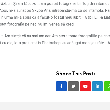
ăzbun. Și am făcut­-o … am postat fotografia lui. Toți din internet
te. Apoi, m-a sunat pe Skype Ana, întrebându-mă ce se întâmplă. I-
in urmă mi-a spus că a făcut-o fostul meu iubit – Gabi. El i-a luat
tat fotografia pe net. Nu îmi venea să cred.
. Am simțit că nu mai am aer. Am șters toate fotografiile pe car
ut cu ele, le-a prelucrat în Photoshop, au adăugat mesaje urâte… 
Share This Post:
Youtube
LinkedI