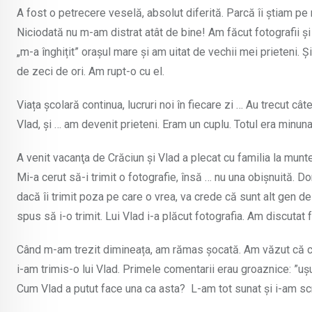
A fost o petrecere veselă, absolut diferită. Parcă îi știam pe 
Niciodată nu m-am distrat atât de bine! Am făcut fotografii și
„m-a înghițit” orașul mare și am uitat de vechii mei prieteni. 
de zeci de ori. Am rupt-o cu el.
Viața școlară continua, lucruri noi în fiecare zi … Au trecut c
Vlad, și … am devenit prieteni. Eram un cuplu. Totul era minuna
A venit vacanţa de Crăciun și Vlad a plecat cu familia la munt
Mi-a cerut să-i trimit o fotografie, însă … nu una obișnuită. D
dacă îi trimit poza pe care o vrea, va crede că sunt alt gen de
spus să i-o trimit. Lui Vlad i-a plăcut fotografia. Am discutat 
Când m-am trezit dimineața, am rămas șocată. Am văzut că ci
i-am trimis-o lui Vlad. Primele comentarii erau groaznice: ”ușu
Cum Vlad a putut face una ca asta? L-am tot sunat și i-am scr