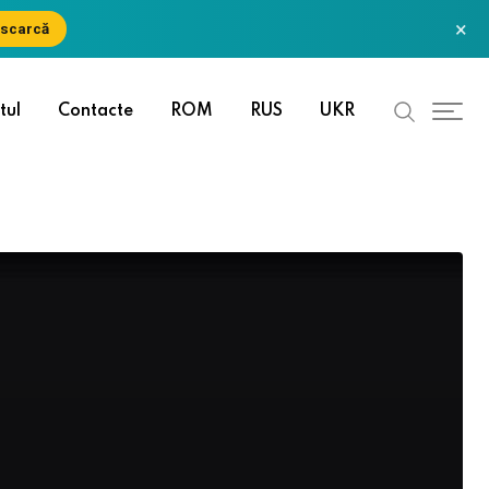
×
scarcă
tul
Contacte
ROM
RUS
UKR