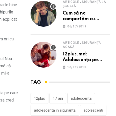
,
ARTICOLE
SIGURANȚĂ LA
oarte bine.
ȘCOALĂ
hipurile
Cum să ne
comportăm cu
m explicat
persoana care ne-a
06/17/2019
provocat o
supărare?
a ori cu
,
ARTICOLE
SIGURANȚĂ
ACASĂ
12plus.md:
Anul Nou…
Adolescența pe
înțelesul părinților
eamă că
10/22/2018
a mi-a
TAG
ia pe care
12plus
17 ani
adolescenta
 să cred.
adolescenta in siguranta
adolescenti