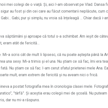
noii mei colegi de o viață. Și, aici l-am observat pe Vlad. Dansa f
 sigur au fost și din cei care au făcut comentarii neplăcute, cum c
Și Gabi… Gabi, pur și simplu, nu vroia să înțeleagă … Chiar dacă i-a
âteva săptămâni și aproape că totul s-a schimbat. Am ieșit de câtev
t, eram atât de fericită…
e. Mi-a scris cât de mult îi lipsesc, că nu poate aștepta până la 
orea una sexy. Mi-a trimis și el una. Nu știam ce să fac, îmi era t
 fată. Nu știam ce să fac. I-am cerut sfatul prietenei mele Ana. E
foarte mult, eram extrem de fericită și nu aveam nici o frică.
neva a postat fotografia mea în cronologia clasei mele. Fotograf
ratico”, ”târfă”. Și aceştia erau colegii mei de școală. Nu puteam
is, dar nu mi-a răspuns.