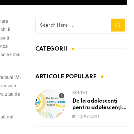
mare
chi îi
 bună
încă
CATEGORII
 se va mai
ARTICOLE POPULARE
te buni. M-
cineva a
NOUTĂȚI
ra ziua de
De la adolescenți
pentru adolescenți
despre programul
i să mă
12/09/2021
12PLUS