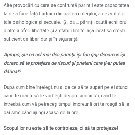
Alte provocări cu care se confruntă părinții este capacitatea
ta de a face față hărțuirii din partea colegilor, a dezvoltării
tale psihologice și sexuale. Și, da … părinții caută echilibrul
dintre a oferi libertate și a stabili limite, așa încât să crești
suficient de liber, dar și în siguranță.
Apropo, știi că cel mai des părinții își fac griji deoarece își
doresc să te protejeze de riscuri și prieteni care ți-ar putea
dăuna!?
După cum bine înțelegi, nu ai de ce să te superi pe ei atunci
când te roagă să le vorbești despre amicii tăi, când te
întreabă cum vă petreceți timpul împreună ori te roagă să le
dai sms când ajungi acasă de la ore.
Scopul lor nu este să te controleze, ci să te protejeze!