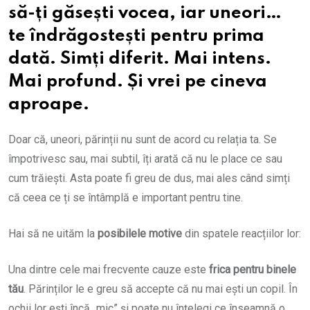
să-ți găsești vocea, iar uneori…
te îndrăgostești pentru prima
dată. Simți diferit. Mai intens.
Mai profund. Și vrei pe cineva
aproape.
Doar că, uneori, părinții nu sunt de acord cu relația ta. Se
împotrivesc sau, mai subtil, îți arată că nu le place ce sau
cum trăiești. Asta poate fi greu de dus, mai ales când simți
că ceea ce ți se întâmplă e important pentru tine.
Hai să ne uităm la
posibilele motive
din spatele reacțiilor lor:
Una dintre cele mai frecvente cauze este
frica pentru binele
tău
. Părinților le e greu să accepte că nu mai ești un copil. În
ochii lor ești încă „mic” și poate nu înțelegi ce înseamnă o