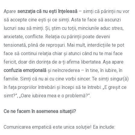
Apare
senzația că nu ești înțeleasă
– simți că părinții nu vor
să accepte cine ești și ce simți. Asta te face să ascunzi
lucruri sau să minți. Și, știm cu toții, minciunile aduc stres,
anxietate, conflicte. Relația cu părinții poate deveni
tensionată, plină de reproșuri. Mai mult, interdicțiile te pot
face să continui relația chiar și atunci când nu te mai face
fericit, doar din dorința de a-ți afirma libertatea. Așa apare
confuzia emoțională
și neîncrederea – în tine, în iubire, în
familie. Simți că nu ai cu cine vorbi sincer. Te simți singur(ă)
în fața propriilor întrebări și începi să te întrebi: „E greșit ce
simt?”, „Oare iubirea mea e o problemă?”.
Ce ne facem în asemenea situații?
Comunicarea empatică este unica soluție! Ea include: