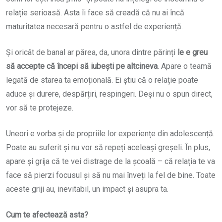
relație serioasă. Asta îi face să creadă că nu ai încă
maturitatea necesară pentru o astfel de experiență.
Și oricât de banal ar părea, da, unora dintre părinți
le e greu
să accepte că începi să iubești pe altcineva
. Apare o teamă
legată de starea ta emoțională. Ei știu că o relație poate
aduce și durere, despărțiri, respingeri. Deși nu o spun direct,
vor să te protejeze.
Uneori e vorba și de propriile lor experiențe din adolescență.
Poate au suferit și nu vor să repeți aceleași greșeli. În plus,
apare și grija că te vei distrage de la școală – că relația te va
face să pierzi focusul și să nu mai înveți la fel de bine. Toate
aceste griji au, inevitabil, un impact și asupra ta.
Cum te afectează asta?