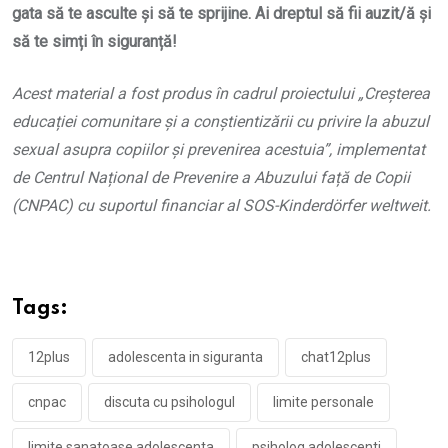
gata să te asculte și să te sprijine. Ai dreptul să fii auzit/ă și
să te simți în siguranță!
Acest material a fost produs în cadrul proiectului „Creșterea
educației comunitare și a conștientizării cu privire la abuzul
sexual asupra copiilor și prevenirea acestuia”, implementat
de Centrul Național de Prevenire a Abuzului față de Copii
(CNPAC) cu suportul financiar al SOS-Kinderdörfer weltweit.
Tags:
12plus
adolescenta in siguranta
chat12plus
cnpac
discuta cu psihologul
limite personale
limite sanatoase adolescenta
psiholog adolescenti