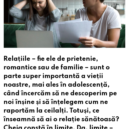
Relațiile – fie ele de prietenie,
romantice sau de familie – sunt o
parte super importantă a vieții
noastre, mai ales în adolescență,
când încercăm să ne descoperim pe
noi înșine și să înțelegem cum ne
raportăm la ceilalți. Totuși, ce
înseamnă să ai o relație sănătoasă?
Cheia constă în limite. Da, limite –