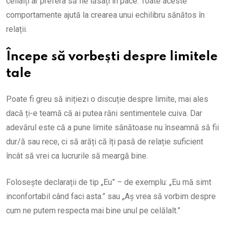
ceilalți ar prefera să fie lăsați în pace. Toate aceste
comportamente ajută la crearea unui echilibru sănătos în
relații.
Începe să vorbești despre limite
le
tale
Poate fi greu să inițiezi o discuție despre limite, mai ales
dacă ți-e teamă că ai putea răni sentimentele cuiva. Dar
adevărul este că a pune limite sănătoase nu înseamnă să fii
dur/ă sau rece, ci să arăți că îți pasă de relație suficient
încât să vrei ca lucrurile să meargă bine.
Folosește declarații de tip „Eu” – de exemplu: „Eu mă simt
inconfortabil când faci asta.” sau „Aș vrea să vorbim despre
cum ne putem respecta mai bine unul pe celălalt.”