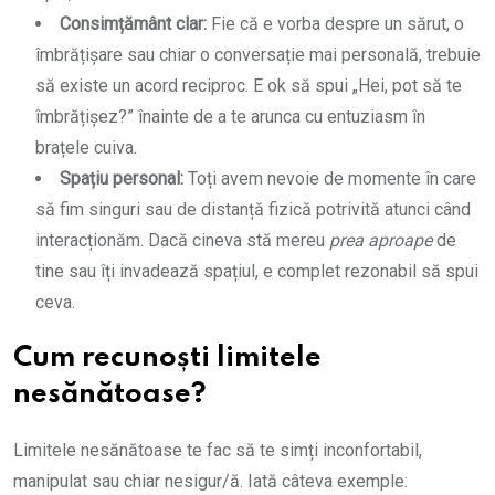
Consimțământ clar:
Fie că e vorba despre un sărut, o
îmbrățișare sau chiar o conversație mai personală, trebuie
să existe un acord reciproc. E ok să spui „Hei, pot să te
îmbrățișez?” înainte de a te arunca cu entuziasm în
brațele cuiva.
Spațiu personal:
Toți avem nevoie de momente în care
să fim singuri sau de distanță fizică potrivită atunci când
interacționăm. Dacă cineva stă mereu
prea aproape
de
tine sau îți invadează spațiul, e complet rezonabil să spui
ceva.
Cum recunoști limitele
nesănătoase?
Limitele nesănătoase te fac să te simți inconfortabil,
manipulat sau chiar nesigur/ă. Iată câteva exemple: