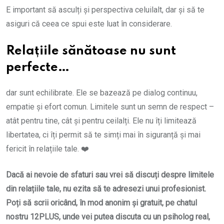
E important să asculți și perspectiva celuilalt, dar și să te
asiguri că ceea ce spui este luat în considerare.
Relațiile sănătoase nu sunt
perfecte…
dar sunt echilibrate. Ele se bazează pe dialog continuu,
empatie și efort comun. Limitele sunt un semn de respect –
atât pentru tine, cât și pentru ceilalți. Ele nu îți limitează
libertatea, ci îți permit să te simți mai în siguranță și mai
fericit în relațiile tale. ❤️
Dacă ai nevoie de sfaturi sau vrei să discuți despre limitele
din relațiile tale, nu ezita să te adresezi unui profesionist.
Poți să scrii oricând, în mod anonim și gratuit, pe chatul
nostru 12PLUS, unde vei putea discuta cu un psiholog real,