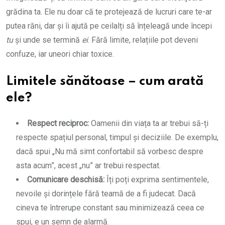
grădina ta. Ele nu doar că te protejează de lucruri care te-ar
putea răni, dar și îi ajută pe ceilalți să înțeleagă unde începi
tu
și unde se termină
ei
. Fără limite, relațiile pot deveni
confuze, iar uneori chiar toxice.
Limitele sănătoase – cum arată
ele?
Respect reciproc:
Oamenii din viața ta ar trebui să-ți
respecte spațiul personal, timpul și deciziile. De exemplu,
dacă spui „Nu mă simt confortabil să vorbesc despre
asta acum”, acest „nu” ar trebui respectat.
Comunicare deschisă:
Îți poți exprima sentimentele,
nevoile și dorințele fără teamă de a fi judecat. Dacă
cineva te întrerupe constant sau minimizează ceea ce
spui, e un semn de alarmă.