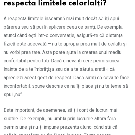
respecta limitele celorlalți?
A respecta limitele înseamnă mai mult decât să îți spui
părerea sau să pui în aplicare ceea ce simți. De exemplu,
atunci când ești într-o conversație, asigură-te că distanța
fizică este adecvată – nu te apropia prea mult de ceilalți și
nu vorbi prea tare. Asta poate ajuta la crearea unui mediu
confortabil pentru toți. Dacă cineva îți cere permisiunea
înainte de a te îmbrățișa sau de a te săruta, arată-i că
apreciezi acest gest de respect. Dacă simți că ceva te face
inconfortabil, spune deschis ce nu îți place și nu te teme să
spui „nu”.
Este important, de asemenea, să ții cont de lucruri mai
subtile. De exemplu, nu umbla prin lucrurile altora fără
permisiune și nu-ți impune prezența atunci când știi că