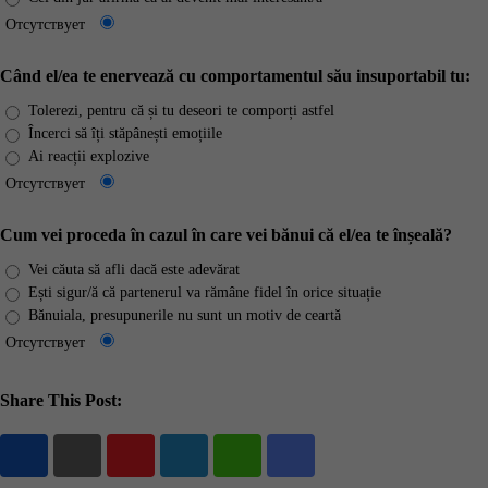
Отсутствует
Când el/ea te enervează cu comportamentul său insuportabil tu:
Tolerezi, pentru că și tu deseori te comporți astfel
Încerci să îți stăpânești emoțiile
Ai reacții explozive
Отсутствует
Cum vei proceda în cazul în care vei bănui că el/ea te înșeală?
Vei căuta să afli dacă este adevărat
Ești sigur/ă că partenerul va rămâne fidel în orice situație
Bănuiala, presupunerile nu sunt un motiv de ceartă
Отсутствует
Share This Post:
Youtube
LinkedIn
Whatsapp
Share
via