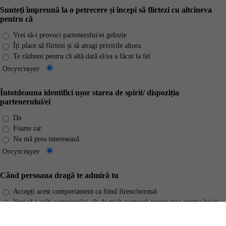
Sunteți împreună la o petrecere și începi să flirtezi cu altcineva
pentru că
Vrei să-i provoci partenerului/ei gelozie
Îți place să flirtezi și să atragi privirile altora
Te răzbuni pentru că altă dată el/ea a făcut la fel
Отсутствует
Întotdeauna identifici ușor starea de spirit/ dispoziția
partenerului/ei
Da
Foarte rar
Nu mă prea interesează
Отсутствует
Când persoana dragă te admiră tu
Accepți acest comportament ca fiind firesc/normal
Vrei să-i arăți partenerului cât de mult contează pentru tine atenția lui/ei
Întotdeauna mulțumești cu multă tandrețe
Отсутствует