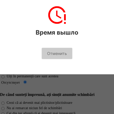
Obișnuiești să îți surprinzi partenerul/a cu mici daruri, fără
ocazii?
Te consideri cel mai bun dar al partenerului, nu mai e nevoie de alte
cadouri
Время вышло
O faceți foarte des
Uneori puneți la cale astfel de surprize
Отсутствует
Отменить
Știi cu siguranță care sunt preferințele culinare ale lui/ei
Nu atragi atenția la astfel de detalii
Nu doar le cunoști, ci ai și învățat să le prepare
Uiți în permanență care sunt acestea
Отсутствует
De când sunteți împreună, ați simțit anumite schimbări
Crezi că ai devenit mai plictisitor/plictisitoare
Nu ai remarcat niciun fel de schimbări
Cei din jur afirmă că ai devenit mai interesant/ă