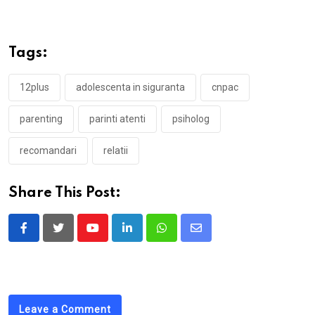
Tags:
12plus
adolescenta in siguranta
cnpac
parenting
parinti atenti
psiholog
recomandari
relatii
Share This Post:
Youtube
LinkedIn
Whatsapp
Share
via
Email
Leave a Comment