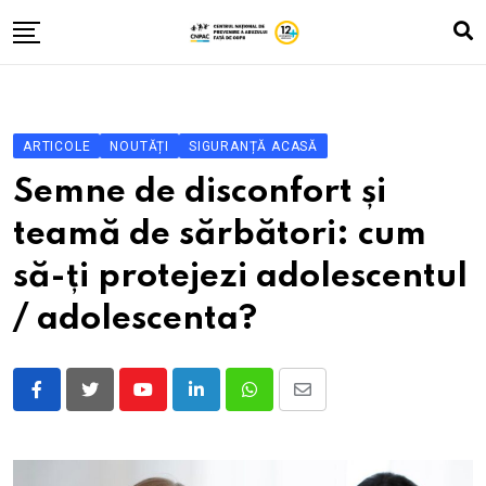
Skip
to
content
Despre noi
Zona A
ARTICOLE
NOUTĂȚI
SIGURANȚĂ ACASĂ
Vlog
Semne de disconfort și
Istorii cu băieți și fete
teamă de sărbători: cum
Fă-ți testul
să-ți protejezi adolescentul
Contacte
/ adolescenta?
ROM
RUS
Youtube
LinkedIn
Whatsapp
Share
UKR
via
Email