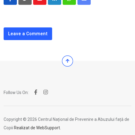
Youtube
LinkedIn
Whatsapp
Share
via
Email
Leave a Comment
Follow Us On:
Copyright © 2026 Centrul Național de Prevenire a Abuzului față de
Copii
Realizat de WebSupport.