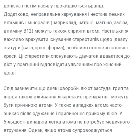
допізна і потім насилу прокидаються вранці.
Додатково, неправильне харчування і нестача певних
вітамінів і мінералів (наприклад, натрію, магнію, заліза,
вітаміну B12) можуть також сприяти втомі. Настільки ж
важливо врахувати існування стереотипів щодо ідеалу
статури (вага, зріст, форма), особливо стосовно жіночої
краси. Ці стереотипи спонукають дівчаток вдаватися до
дієт у прагненні відповідати уявленням про жіночий
ідеал.
Слід зазначити, що деякі хвороби, як-от застуда, грип та
інші, а також вживання лікарських препаратів, можуть
бути причиною втоми. У таких випадках втома часто
зникає після одужання і припинення прийому ліків. У
більшості випадків легка втома не потребує медичного
втручання. Однак, якщо втома супроводжується