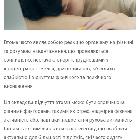
Втома часто являє собою реакцію організму на фізичні
та розумові навантаження, що проявляється
сонливістю, нестачею енергії, труднощами з
концентрацією уваги, дратівливістю, м’язовою
слабкістю і відчуттям фізичного та психічного
виснаження.
Ця складова відчуття втоми може бути спричинена
різними факторами, такими як стрес, надмірна фізична
активність або, навпаки, недостатня рухова активність.
Іншим істотним аспектом є нестача сну, що особливо
актуально для більшості підлітків, які часто сидять