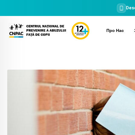
Desc
Skip
to
Про Нас
content