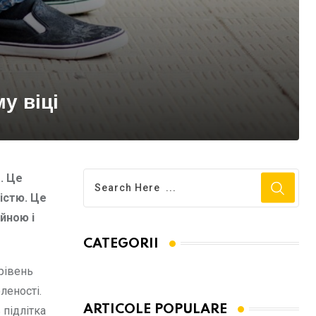
у віці
. Це
істю. Це
йною і
CATEGORII
 рівень
леності.
ARTICOLE POPULARE
 підлітка