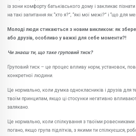
із зони комфорту батьківського дому і закликає пізнати
на такі запитання як “хто я?”, “які мої межі?” і “що для 
Молоді люди стикаються з новим викликом: як зберег
або друзів, особливо у важкі для себе моменти?!
Чи знаєш ти, що таке груповий тиск?
Груповий тиск – це процес впливу норм, установок, пове
конкретної людини.
Це нормально, коли думка однокласників і друзів для т
твоїм принципам, якщо ці стосунки негативно впливають
залякано.
Це нормально, коли спілкування з твоїми ровесниками д
погано, якщо група підлітків, з якими ти спілкуєшся, р