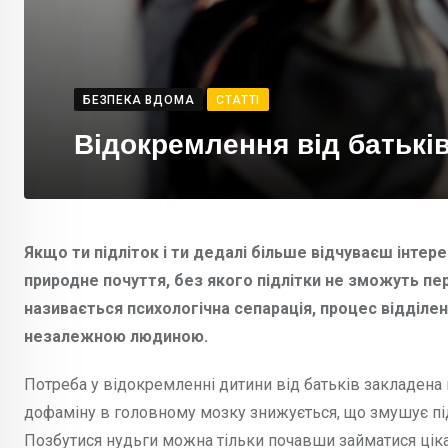
БЕЗПЕКА ВДОМА
СТАТТІ
Відокремлення від батьків 
Якщо ти підліток і ти дедалі більше відчуваєш інтере
природне почуття, без якого підлітки не зможуть п
називається психологічна сепарація, процес відділен
незалежною людиною.
Потреба у відокремленні дитини від батьків закладена н
дофаміну в головному мозку знижується, що змушує підл
Позбутися нудьги можна тільки почавши займатися ціка