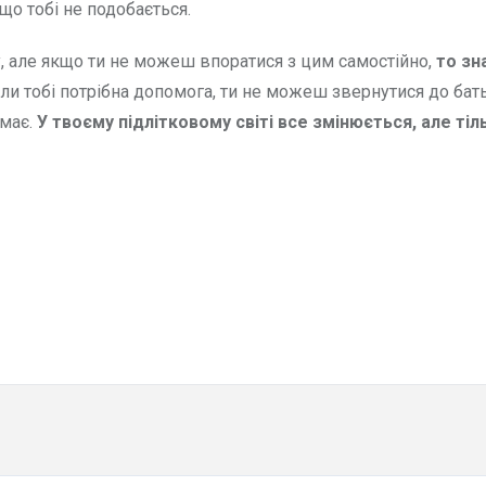
що тобі не подобається.
ку, але якщо ти не можеш впоратися з цим самостійно,
то зн
 коли тобі потрібна допомога, ти не можеш звернутися до бат
имає.
У твоєму підлітковому світі все змін
юється, але тіл