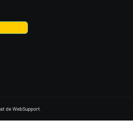
к
zat de WebSupport.