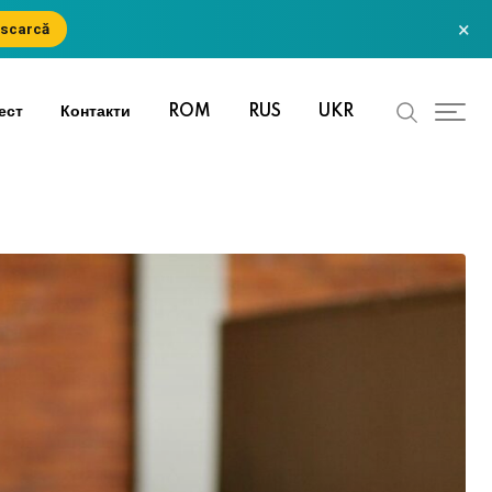
×
scarcă
ест
Контакти
ROM
RUS
UKR