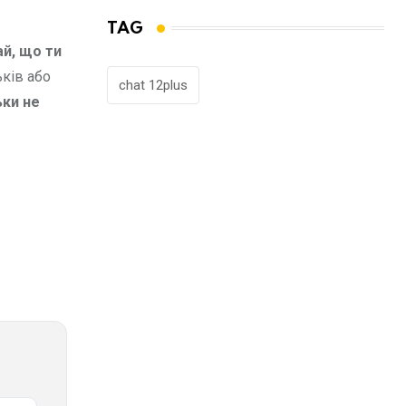
TAG
ай, що ти
ьків або
chat 12plus
ьки не