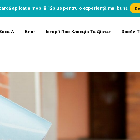
arcă aplicația mobilă
12plus
pentru o experiență mai bună
De
Зона А
Влог
Історії Про Хлопців Та Дівчат
Зроби Т