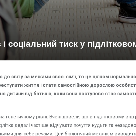
і соціальний тиск у підлітковом
с до світу за межами своєї сім’ї, то це цілком нормально
ереступити життя і стати самостійною дорослою особист
ня дитини від батьків, коли вона поступово стає самості
а генетичному рівні. Вчені довели, що в підлітковому віці
ітка дедалі частіше відчувати почуття нудьги та незадово
вими для себе речами. Цей біологічний механізм виводить