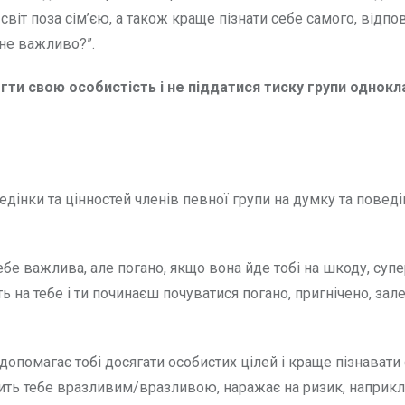
 світ поза сім’єю, а також краще пізнати себе самого, відп
мене важливо?”.
ти свою особистість і не піддатися тиску групи однокл
дінки та цінностей членів певної групи на думку та поведі
ебе важлива, але погано, якщо вона йде тобі на шкоду, суп
 на тебе і ти починаєш почуватися погано, пригнічено, зал
опомагає тобі досягати особистих цілей і краще пізнавати 
обить тебе вразливим/вразливою, наражає на ризик, наприкл