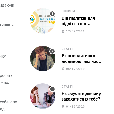
овідаючи
НОВИНИ
Від підлітків для
підлітків про
асників
програму 12 ПЛЮС
12/09/2021
СТАТТІ
нку
Як поводитися з
людиною, яка нас
образила?
06/17/2019
еречить
ежно,
СТАТТІ
Як змусити дівчину
закохатися в тебе?
себе, але
01/16/2020
ад,