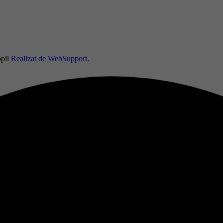
opii
Realizat de WebSupport.