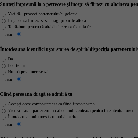
Sunteți împreună la o petrecere și începi să flirtezi cu altcineva pe
Vrei să-i provoci partenerului/ei gelozie
Îți place să flirtezi și să atragi privirile altora
Te răzbuni pentru că altă dată el/ea a făcut la fel
Немає
Întotdeauna identifici ușor starea de spirit/ dispoziția partenerului/
Da
Foarte rar
Nu mă prea interesează
Немає
Când persoana dragă te admiră tu
Accepți acest comportament ca fiind firesc/normal
Vrei să-i arăți partenerului cât de mult contează pentru tine atenția lui/ei
Întotdeauna mulțumești cu multă tandrețe
Немає