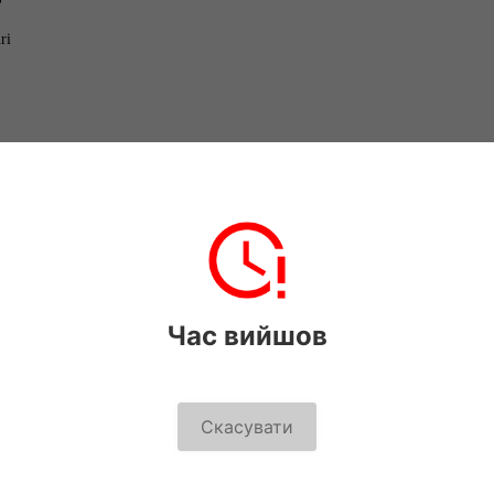
?
ri
Час вийшов
Скасувати