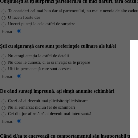
Obișnuiești să îți surprinzi partenerul/a cu mici daruri, fără ocazii
Te consideri cel mai bun dar al partenerului, nu mai e nevoie de alte cadou
O faceți foarte des
Uneori puneți la cale astfel de surprize
Немає
Știi cu siguranță care sunt preferințele culinare ale lui/ei
Nu atragi atenția la astfel de detalii
Nu doar le cunoști, ci ai și învățat să le prepare
Uiți în permanență care sunt acestea
Немає
De când sunteți împreună, ați simțit anumite schimbări
Crezi că ai devenit mai plictisitor/plictisitoare
Nu ai remarcat niciun fel de schimbări
Cei din jur afirmă că ai devenit mai interesant/ă
Немає
Când el/ea te enervează cu comportamentul său insuportabil tu: