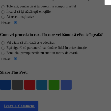
Tolerezi, pentru că și tu deseori te comporți astfel
Încerci să îți stăpânești emoțiile
Ai reacții explozive
Немає
Cum vei proceda în cazul în care vei bănui că el/ea te înșeală?
Vei căuta să afli dacă este adevărat
Ești sigur/ă că partenerul va rămâne fidel în orice situație
Bănuiala, presupunerile nu sunt un motiv de ceartă
Немає
Share This Post:
Youtube
LinkedIn
Whatsapp
Share
via
Email
Leave a Comment