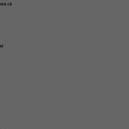
ntru că
ei