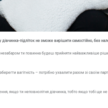
ку дівчинка-підліток не зможе вирішити самостійно, без на
 незабаром ти повинна будеш прийняти найважливіше рішен
берегти вагітність – потрібно ухвалити разом зі своїм партн
ення, якщо ти неповнолітня дівчинка, тобто якщо тобі ще н