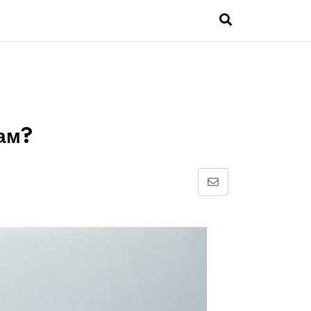
кам?
Share
via
Email