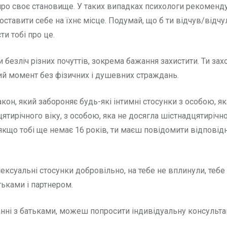
про своє становище. У таких випадках психологи рекоменд
поставити себе на їхнє місце. Подумай, що б ти відчув/відчу
ти тобі про це.
безліч різних почуттів, зокрема бажання захистити. Ти зах
ий момент без фізичних і душевних страждань.
кон, який забороняє будь-які інтимні стосунки з особою, як
цятирічного віку, з особою, яка не досягла шістнадцятирічн
 якщо тобі ще немає 16 років, ти маєш повідомити відповідн
 сексуальні стосунки добровільно, на тебе не вплинули, тебе
тьками і партнером.
нні з батьками, можеш попросити індивідуальну консульта