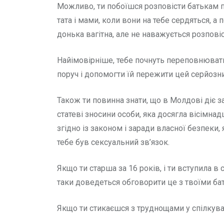
Можливо, ти побоїшся розповісти батькам 
тата і мами, коли вони на тебе сердяться, а 
донька вагітна, але не наважується розповіс
Найімовірніше, тебе почнуть переповнювати 
поруч і допомогти їй пережити цей серйозн
Також ти повинна знати, що в Молдові діє за
статеві зносини особи, яка досягла вісімнад
згідно із законом і заради власної безпеки,
тебе був сексуальний зв’язок.
Якщо ти старша за 16 років, і ти вступила в
таки доведеться обговорити це з твоїми ба
Якщо ти стикаєшся з труднощами у спілкува