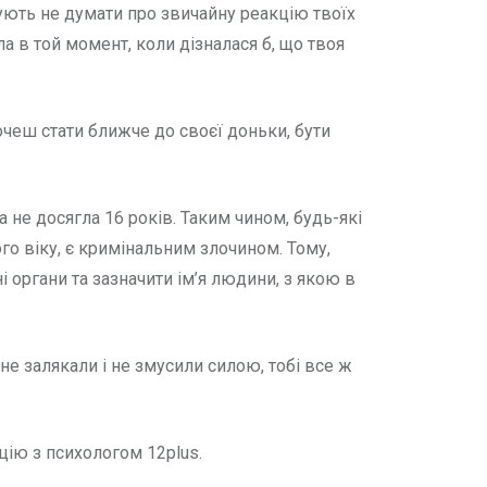
ують не думати про звичайну реакцію твоїх
ла в той момент, коли дізналася б, що твоя
очеш стати ближче до своєї доньки, бути
а не досягла 16 років. Таким чином, будь-які
ого віку, є кримінальним злочином. Тому,
і органи та зазначити ім’я людини, з якою в
 не залякали і не змусили силою, тобі все ж
цію з психологом 12plus.