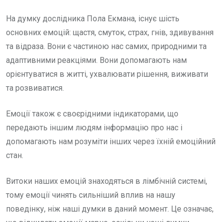
На думку дослідника Пола Екмана, існує шість
основних емоцій: щастя, смуток, страх, гнів, здивування
та відраза. Вони є частиною нас самих, природними та
адаптивними реакціями. Вони допомагають нам
орієнтуватися в житті, ухвалювати рішення, виживати
та розвиватися.
Емоції також є своєрідними індикаторами, що
передають іншим людям інформацію про нас і
допомагають нам розуміти інших через їхній емоційний
стан.
Витоки наших емоцій знаходяться в лімбічній системі,
тому емоції чинять сильніший вплив на нашу
поведінку, ніж наші думки в даний момент. Це означає,