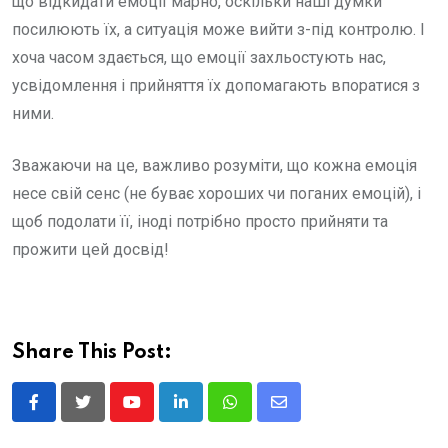
що відкидати емоції марно, оскільки наші думки
посилюють їх, а ситуація може вийти з-під контролю. І
хоча часом здається, що емоції захльостують нас,
усвідомлення і прийняття їх допомагають впоратися з
ними.
Зважаючи на це, важливо розуміти, що кожна емоція
несе свій сенс (не буває хороших чи поганих емоцій), і
щоб подолати її, іноді потрібно просто прийняти та
прожити цей досвід!
Share This Post:
Youtube
LinkedIn
Whatsapp
Share
via