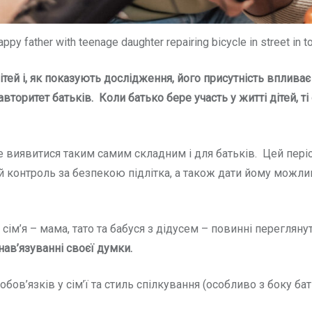
appy father with teenage daughter repairing bicycle in street in t
тей і, як показують дослідження, його присутність впливає 
авторитет батьків. Коли
батько
бере участь у житті дітей,
е виявитися таким самим складним і для батьків. Цей пері
й контроль за безпекою підлітка, а також дати йому можлив
ім’я – мама, тато та бабуся з дідусем – повинні переглянут
 нав’язуванні своєї думки.
бов’язків у сім’ї та стиль спілкування (особливо з боку ба