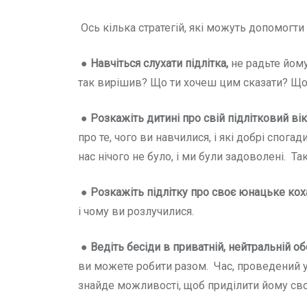
Ось кілька стратегій, які можуть допомогти 
●
Навчіться слухати підлітка,
не радьте йому
так вирішив? Що ти хочеш цим сказати? Що
●
Розкажіть дитині про свій підлітковий ві
про те, чого ви навчилися, і які добрі спога
нас нічого не було, і ми були задоволені. Т
●
Розкажіть підлітку про своє юнацьке кох
і чому ви розлучилися.
●
Ведіть бесіди в приватній, нейтральній о
ви можете робити разом. Час, проведений у
знайде можливості, щоб приділити йому сво