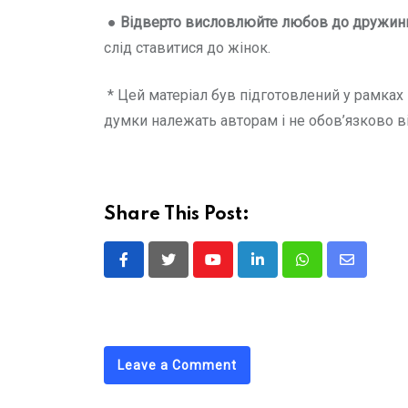
●
Відверто висловлюйте любов до дружини,
слід ставитися до жінок.
* Цей матеріал був підготовлений у рамках
думки належать авторам і не обов’язково
Share This Post:
Youtube
LinkedIn
Whatsapp
Share
via
Email
Leave a Comment