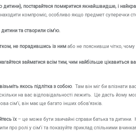
ю дитини), постарайтеся помиритися якнайшвидше
, і найкр
знаходити компроміс, особливо якщо предмет суперечки сто
дитини та створили сім’ю.
літком, не порадившись із ним
або не пояснивши чітко, чому 
амагайтеся займатися всім тим, чим найбільше цікавиться в
візьміть якось підлітка з собою
. Там він міг би впізнати в
, скільки на вас відповідальності лежить. Це дасть йому м
ова сім’ї, він має ще багато інших обов’язків.
йтесь їх
– це може бути звичайні справи батька та дитини. 
пи про ролі у сім’ї та показуйте приклад спільними вчинка