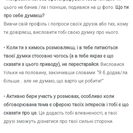
цього не бачив /ла і пізніше, подивися на ці фото.
Що ти
про себе думаєш?
Вивчи свій профіль і попроси своїх друзів або тих, кому
ти довіряєш, висловити тобі свою думку про нього.
•
Коли ти з кимось розмовляєш, і в тебе питаються
твоєї думки стосовно чогось (а в тебе якраз є що
сказати з цього приводу), не перестарайся.
Висловися
тільки на половину, закінчивши словами: “Я б додав/ла
більше… але не думаю, що варто це робити!”
•
Активно бери участь у розмовах, особливо коли
обговорювана тема є сферою твоїх інтересів і тобі є що
сказати про це.
Це додасть тобі впевненості, а твої
друзі зможуть дізнатися про твої сильні сторони.