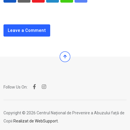
Youtube
LinkedIn
Whatsapp
Share
via
Email
Leave a Comment
Follow Us On:
Copyright © 2026 Centrul Național de Prevenire a Abuzului față de
Copii
Realizat de WebSupport.