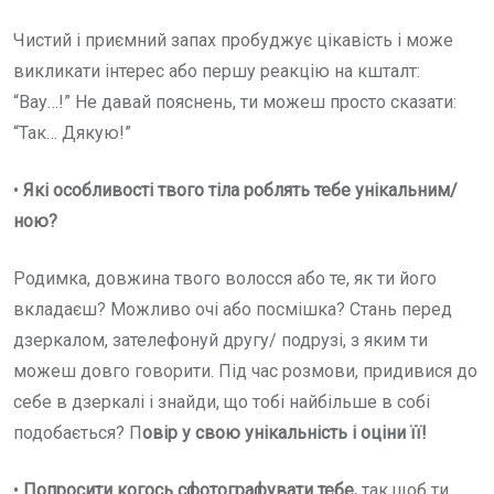
Чистий і приємний запах пробуджує цікавість і може
викликати інтерес або першу реакцію на кшталт:
“Вау…!” Не давай пояснень, ти можеш просто сказати:
“Так… Дякую!”
•
Які особливості твого тіла роблять тебе унікальним/
ною?
Родимка, довжина твого волосся або те, як ти його
вкладаєш? Можливо очі або посмішка? Стань перед
дзеркалом, зателефонуй другу/ подрузі, з яким ти
можеш довго говорити. Під час розмови, придивися до
себе в дзеркалі і знайди, що тобі найбільше в собі
подобається? П
овір у свою унікальність і оціни її!
•
Попросити когось сфотографувати тебе,
так щоб ти