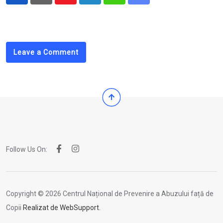
Youtube
LinkedIn
Whatsapp
Share
via
Email
Leave a Comment
Follow Us On:
Copyright © 2026 Centrul Național de Prevenire a Abuzului față de
Copii
Realizat de WebSupport.