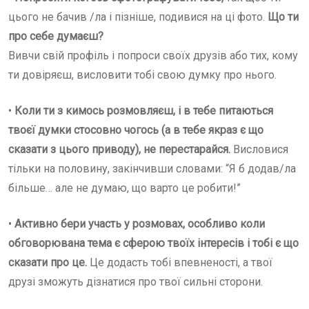
цього не бачив /ла і пізніше, подивися на ці фото.
Що ти
про себе думаєш?
Вивчи свій профіль і попроси своїх друзів або тих, кому
ти довіряєш, висловити тобі свою думку про нього.
•
Коли ти з кимось розмовляєш, і в тебе питаються
твоєї думки стосовно чогось (а в тебе якраз є що
сказати з цього приводу), не перестарайся.
Висловися
тільки на половину, закінчивши словами: “Я б додав/ла
більше… але не думаю, що варто це робити!”
•
Активно бери участь у розмовах, особливо коли
обговорювана тема є сферою твоїх інтересів і тобі є що
сказати про це.
Це додасть тобі впевненості, а твої
друзі зможуть дізнатися про твої сильні сторони.