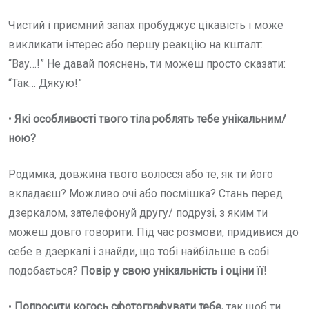
Чистий і приємний запах пробуджує цікавість і може
викликати інтерес або першу реакцію на кшталт:
“Вау…!” Не давай пояснень, ти можеш просто сказати:
“Так… Дякую!”
•
Які особливості твого тіла роблять тебе унікальним/
ною?
Родимка, довжина твого волосся або те, як ти його
вкладаєш? Можливо очі або посмішка? Стань перед
дзеркалом, зателефонуй другу/ подрузі, з яким ти
можеш довго говорити. Під час розмови, придивися до
себе в дзеркалі і знайди, що тобі найбільше в собі
подобається? П
овір у свою унікальність і оціни її!
•
Попросити когось сфотографувати тебе,
так щоб ти