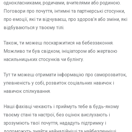
однокласниками, родичами, вчителями або родиною.
Поговори про почуття, інтимні та партнерські стосунки,
про емоції, які ти відчуваєш, про здоров’я або зміни, які
відбуваються у твоєму тілі.
Також, ти можеш поскаржитися на бебеззаконня.
Можливо ти був свідком, ініціатором або жертвою
насильницьких стосунків чи булінгу.
Тут ти можеш отримати інформацію про саморозвиток,
упевненість у собі, розвиток соціальних навичок і
навичок спілкування.
Наші фахівці чекають і приймуть тебе в будь-якому
твоєму стані та настрої, без оцінок вислухають і
зрозуміють твої почуття, нададуть підтримку і
допоможуть знайти найнадійніші та найбезпечніші