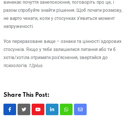
виникає почуття занепокоєння, поговоріть про це, і
разом спробуйте знайти рішення. Щоб почати розмову,
не варто чекати, коли у стосунках з’явиться момент
напруженості.
Усе перераховане вище – ознаки та цінності здорових
стосунків. Якщо у тебе залишилися питання або ти б
хотів/хотіла отримати роз’яснення, звертайся до
психологів
12plus.
Share This Post:
Youtube
LinkedIn
Whatsapp
Share
via
Email