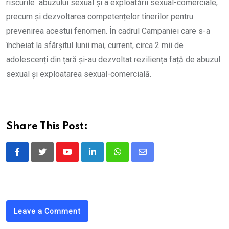
riscurile abuzului sexual şi a exploatării sexual-comerciale,
precum și dezvoltarea competențelor tinerilor pentru
prevenirea acestui fenomen. În cadrul Campaniei care s-a
încheiat la sfârșitul lunii mai, current, circa 2 mii de
adolescenți din țară și-au dezvoltat reziliența față de abuzul
sexual și exploatarea sexual-comercială.
Share This Post:
Youtube
LinkedIn
Whatsapp
Share
via
Email
Leave a Comment