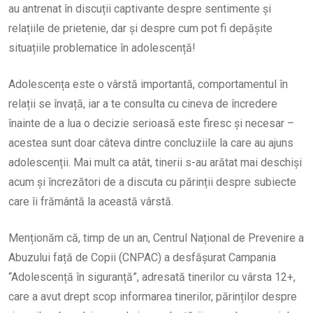
au antrenat în discuții captivante despre sentimente și
relațiile de prietenie, dar și despre cum pot fi depășite
situațiile problematice în adolescență!
Adolescența este o vârstă importantă, comportamentul în
relații se învață, iar a te consulta cu cineva de încredere
înainte de a lua o decizie serioasă este firesc și necesar –
acestea sunt doar câteva dintre concluziile la care au ajuns
adolescenții. Mai mult ca atât, tinerii s-au arătat mai deschiși
acum și încrezători de a discuta cu părinții despre subiecte
care îi frământă la această vârstă.
Menționăm că, timp de un an, Centrul Național de Prevenire a
Abuzului față de Copii (CNPAC) a desfășurat Campania
“Adolescență în siguranță”, adresată tinerilor cu vârsta 12+,
care a avut drept scop informarea tinerilor, părinților despre