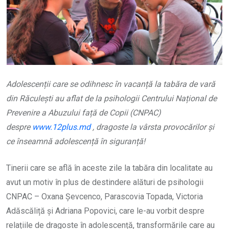
Adolescenții care se odihnesc în vacanță la tabăra de vară
din Răculești au aflat de la psihologii Centrului Național de
Prevenire a Abuzului față de Copii (CNPAC)
despre
www.12plus.md
, dragoste la vârsta provocărilor și
ce înseamnă adolescență în siguranță!
Tinerii care se află în aceste zile la tabăra din localitate au
avut un motiv în plus de destindere alături de psihologii
CNPAC – Oxana Șevcenco, Parascovia Topada, Victoria
Adăscăliță și Adriana Popovici, care le-au vorbit despre
relațiile de dragoste în adolescență, transformările care au