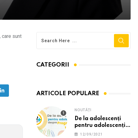
, care sunt
CATEGORII
ARTICOLE POPULARE
be
LinkedIn
NOUTĂȚI
De la adolescenți
pentru adolescenți
despre programul
12/09/2021