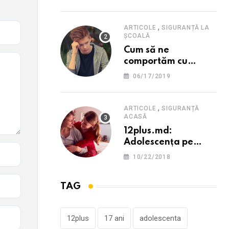
12PLUS
,
ARTICOLE
SIGURANȚĂ LA
ȘCOALĂ
Cum să ne
comportăm cu
persoana care ne-a
06/17/2019
provocat o
supărare?
,
ARTICOLE
SIGURANȚĂ
ACASĂ
12plus.md:
Adolescența pe
înțelesul părinților
10/22/2018
TAG
12plus
17 ani
adolescenta