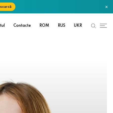
×
scarcă
tul
Contacte
ROM
RUS
UKR