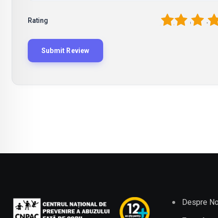
1
2
3
4
Rating
Despre No