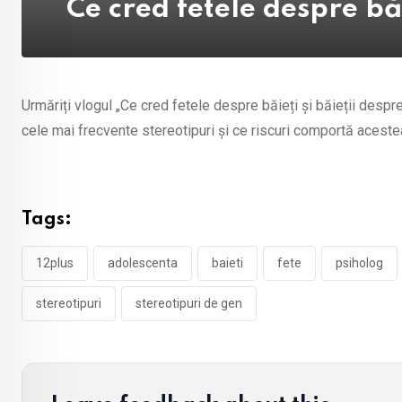
Ce cred fetele despre băi
Urmăriți vlogul „Ce cred fetele despre băieți și băieții desp
cele mai frecvente stereotipuri și ce riscuri comportă aceste
Tags:
12plus
adolescenta
baieti
fete
psiholog
stereotipuri
stereotipuri de gen