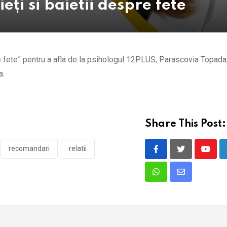
eți si baietii despre fete
re fete” pentru a afla de la psihologul 12PLUS, Parascovia Topada
a.
Share This Post:
recomandari
relatii
Youtu
Whatsapp
Share
via
Email