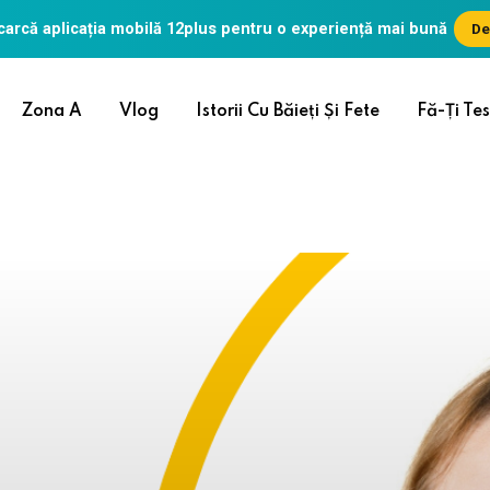
arcă aplicația mobilă
12plus
pentru o experiență mai bună
De
Zona A
Vlog
Istorii Cu Băieți Și Fete
Fă-Ți Tes