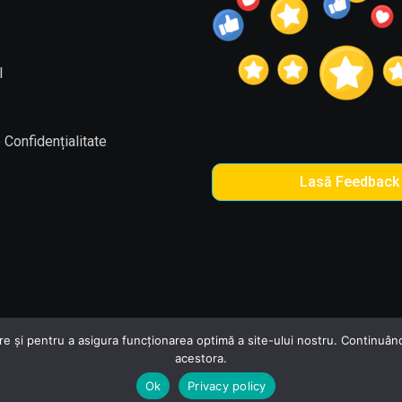
l
 Confidențialitate
Lasă Feedback
și pentru a asigura funcționarea optimă a site-ului nostru. Continuând să 
acestora.
entrul Național de Prevenire a Abuzului față de Copii
Reali
Ok
Privacy policy