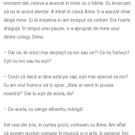
moment dat, cineva a aruncat în mine cu o hârtie. Eu încercam
să nu le acord atenție. A intrat în clasă Alina. S-a așezat chiar
lângă mine. Și la inițiativa ei am început să vorbim. Era foarte
drăguță. În timpul unei pauze, s-a apropiat de mine unul
dintre colegi, Dima.
– Dar ce, te crezi mai deștept ca noi sau ce?! Ce nu fumezi?
Ești cu noi sau nu ești?
– Crezi că dacă ai lâna asta pe cap, ești mai special ca noi?
Eu am vrut frumos să-ți spun: ,,Bine ai venit în școala
noastră!” Dar tu ești de acela, da?
– De acela, cu sânge albastru, măligă!
Într-una din zile, în curtea școlii, vorbeam cu Alina. Am aflat
că aveam gusturi comune în muzică și-n artă, în general. Îmi