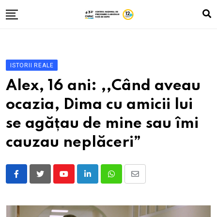
Skip
to
content
Despre noi
Zona A
ISTORII REALE
Vlog
Alex, 16 ani: ,,Când aveau
Istorii cu băieți și fete
ocazia, Dima cu amicii lui
Fă-ți testul
se agățau de mine sau îmi
Contacte
cauzau neplăceri”
ROM
RUS
Youtube
LinkedIn
Whatsapp
Share
UKR
via
Email