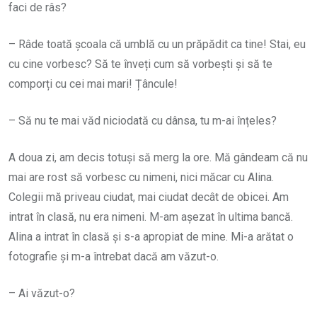
faci de râs?
– Râde toată școala că umblă cu un prăpădit ca tine! Stai, eu
cu cine vorbesc? Să te înveți cum să vorbești și să te
comporți cu cei mai mari! Țâncule!
– Să nu te mai văd niciodată cu dânsa, tu m-ai înțeles?
A doua zi, am decis totuși să merg la ore. Mă gândeam că nu
mai are rost să vorbesc cu nimeni, nici măcar cu Alina.
Colegii mă priveau ciudat, mai ciudat decât de obicei. Am
intrat în clasă, nu era nimeni. M-am așezat în ultima bancă.
Alina a intrat în clasă și s-a apropiat de mine. Mi-a arătat o
fotografie și m-a întrebat dacă am văzut-o.
– Ai văzut-o?