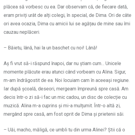
plăcea să vorbesc cu ea. Dar observam că, de fiecare dată,
eram priviți urât de alți colegi, în special, de Dima. Ori de câte
ori avea ocazia, Dima cu amicii lui se agățau de mine sau îmi
cauzau neplăceri.
– Băietu, lână, hai la un baschet cu noi! Lână!
Aș fi vrut să-i răspund înapoi, dar nu știam cum… Unicele
momente plăcute erau atunci când vorbeam cu Alina. Sigur,
m-am îndrăgostit de ea. Noi locuiam cam în aceeași regiune.
Iar după școală, deseori, mergeam împreună spre casă. Am
decis într-o zi să-i fac un mic cadou, un disc de colecție cu
muzică. Alina m-a cuprins și mi-a mulțumit. Într-o altă zi,
mergând spre casă, am fost oprit de Dima și prietenii săi.
– Uăi, macho, măligă, ce umbli tu din urma Alinei? Știi că o