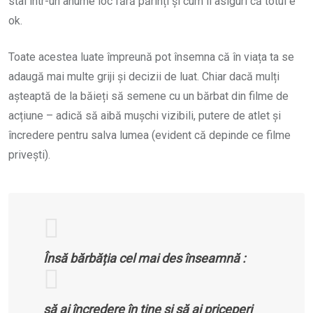
stai într-un anume loc fără părinți și cum îi asiguri că totul e
ok.
Toate acestea luate împreună pot însemna că în viața ta se
adaugă mai multe griji și decizii de luat. Chiar dacă mulți
așteaptă de la băieți să semene cu un bărbat din filme de
acțiune – adică să aibă mușchi vizibili, putere de atlet și
încredere pentru salva lumea (evident că depinde ce filme
privești).
Însă bărbăția cel mai des înseamnă :
să ai încredere în tine și să ai priceperi