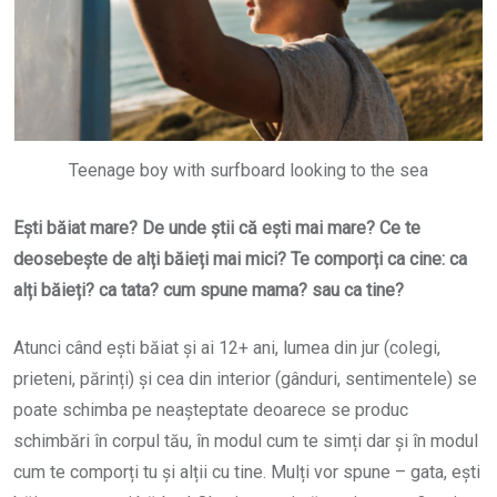
Teenage boy with surfboard looking to the sea
Ești băiat mare? De unde știi că ești mai mare? Ce te
deosebește de alți băieți mai mici? Te comporți ca cine: ca
alți băieți? ca tata? cum spune mama? sau ca tine?
Atunci când ești băiat și ai 12+ ani, lumea din jur (colegi,
prieteni, părinți) și cea din interior (gânduri, sentimentele) se
poate schimba pe neașteptate deoarece se produc
schimbări în corpul tău, în modul cum te simți dar și în modul
cum te comporți tu și alții cu tine. Mulți vor spune – gata, ești