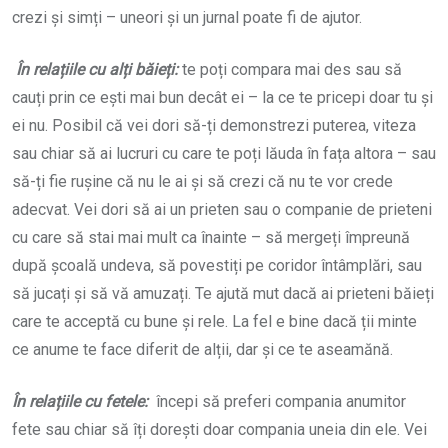
crezi și simți – uneori și un jurnal poate fi de ajutor.
În relațiile cu alți băieți:
te poți compara mai des sau să
cauți prin ce ești mai bun decât ei – la ce te pricepi doar tu și
ei nu. Posibil că vei dori să-ți demonstrezi puterea, viteza
sau chiar să ai lucruri cu care te poți lăuda în fața altora – sau
să-ți fie rușine că nu le ai și să crezi că nu te vor crede
adecvat. Vei dori să ai un prieten sau o companie de prieteni
cu care să stai mai mult ca înainte – să mergeți împreună
după școală undeva, să povestiți pe coridor întâmplări, sau
să jucați și să vă amuzați. Te ajută mut dacă ai prieteni băieți
care te acceptă cu bune și rele. La fel e bine dacă ții minte
ce anume te face diferit de alții, dar și ce te aseamănă.
În relațiile cu fetele:
începi să preferi compania anumitor
fete sau chiar să îți dorești doar compania uneia din ele. Vei