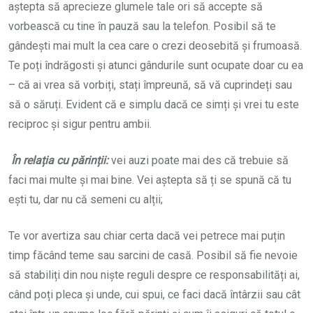
aștepta să aprecieze glumele tale ori să accepte să
vorbească cu tine în pauză sau la telefon. Posibil să te
gândești mai mult la cea care o crezi deosebită și frumoasă.
Te poți îndrăgosti și atunci gândurile sunt ocupate doar cu ea
– că ai vrea să vorbiți, stați împreună, să vă cuprindeți sau
să o săruți. Evident că e simplu dacă ce simți și vrei tu este
reciproc și sigur pentru ambii.
În relația cu părinții:
vei auzi poate mai des că trebuie să
faci mai multe și mai bine. Vei aștepta să ți se spună că tu
ești tu, dar nu că semeni cu alții;
Te vor avertiza sau chiar certa dacă vei petrece mai puțin
timp făcând teme sau sarcini de casă. Posibil să fie nevoie
să stabiliți din nou niște reguli despre ce responsabilități ai,
când poți pleca și unde, cui spui, ce faci dacă întârzii sau cât