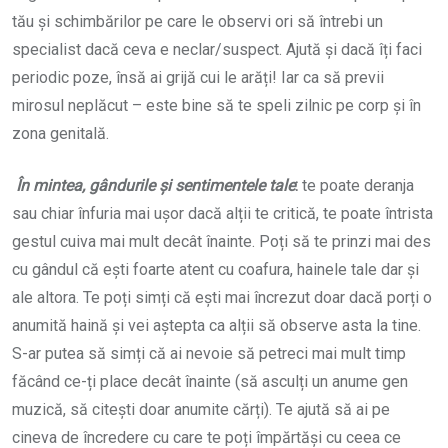
tău și schimbărilor pe care le observi ori să întrebi un
specialist dacă ceva e neclar/suspect. Ajută și dacă îți faci
periodic poze, însă ai grijă cui le arăți! Iar ca să previi
mirosul neplăcut – este bine să te speli zilnic pe corp și în
zona genitală.
În mintea, gândurile și sentimentele tale
:
te poate deranja
sau chiar înfuria mai ușor dacă alții te critică, te poate întrista
gestul cuiva mai mult decât înainte. Poți să te prinzi mai des
cu gândul că ești foarte atent cu coafura, hainele tale dar și
ale altora. Te poți simți că ești mai încrezut doar dacă porți o
anumită haină și vei aștepta ca alții să observe asta la tine.
S-ar putea să simți că ai nevoie să petreci mai mult timp
făcând ce-ți place decât înainte (să asculți un anume gen
muzică, să citești doar anumite cărți). Te ajută să ai pe
cineva de încredere cu care te poți împărtăși cu ceea ce