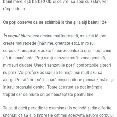
băiat mare, ești bărbat! Ok. și ce vrei să spui cu asta?, vei
răspunde tu…
Ce poți observa că se schimbă la tine și la alți băieți 12+ :
În corpul tău:
vocea devine mai îngroșată, mușchii tăi pot
crește mai repede (înălțime, greutate etc.), mirosul
corpului/transpirația poate fi mai accentuată și unii pot chiar
să îți spună asta. Poți simți senzații noi în zona genitală,
mirosuri ciudate. Uneori senzațiile pot fi confortabile alteori
nu prea. Vei prefera posibil să te miști mai mult sau să
alergi. Pe față pot să-ți apară coșuri, păr pe picioare, mâini și
în jurul organului genital. Toate acestea se pot întâmpla
treptat dar de multe ori pe neașteptate pentru tine.
Te ajută dacă periodic te examinezi în oglindă și din diferite
unghiuri ca să ai o impresie cât mai adecvată asupra corpului