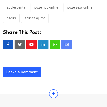
adolescenta
poze nud online
poze sexy online
riscuri
solicita ajutor
Share This Post:
Youtube
LinkedIn
Whatsapp
Share
via
Email
Leave a Comment