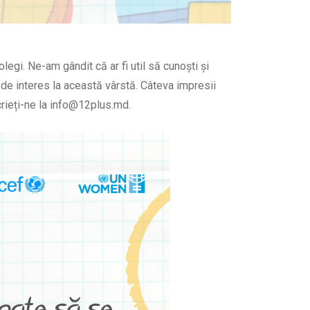
egi. Ne-am gândit că ar fi util să cunoști și
e de interes la această vârstă. Câteva impresii
 scrieți-ne la info@12plus.md.