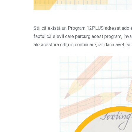
Știi că există un Program 12PLUS adresat adolesce
faptul că elevii care parcurg acest program, înva
ale acestora citiți în continuare, iar dacă aveți ș