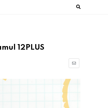
ramul 12PLUS
Share
via
Email