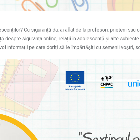
nților? Cu siguranță da, ai aflat de la profesori, prieteni sau col
ță despre siguranța online, relații în adolescență și alte subiect
i voi informații pe care doriți să le împărtășiți cu semenii voștri,