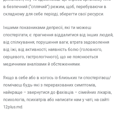
в безпечний (“сплячий”) режим, щоб, перебуваючи в
складному для себе періоді, зберегти свої ресурси.
Іншими показниками депресії, які ти можеш
спостерігати, є: прагнення віддалитися від інших людей,
від спілкування; порушення ваги; втрата задоволення
від їжі, від активності; наявність болю (головного,
серцевого, гастрологічного), що не пояснюється
медичними аналізами й обстеженнями.
Якщо в себе або в когось із близьких ти спостерігаєш/
помічаєш будь-які з перерахованих симптомів,
найкраще – звернутися до фахівців – сімейних лікарів,
психологів, психіатрів або написати нам у чаті, на сайті
12plus.md.