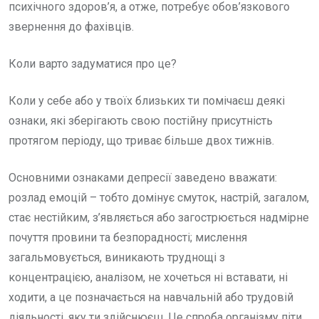
психічного здоров’я, а отже, потребує обов’язкового
звернення до фахівців.
Коли варто задуматися про це?
Коли у себе або у твоїх близьких ти помічаєш деякі
ознаки, які зберігають свою постійну присутність
протягом періоду, що триває більше двох тижнів.
Основними ознаками депресії заведено вважати:
розлад емоцій – тобто домінує смуток, настрій, загалом,
стає нестійким, з’являється або загострюється надмірне
почуття провини та безпорадності; мислення
загальмовується, виникають труднощі з
концентрацією, аналізом, не хочеться ні вставати, ні
ходити, а це позначається на навчальній або трудовій
діяльності, яку ти здійснюєш. Це спроба організму піти