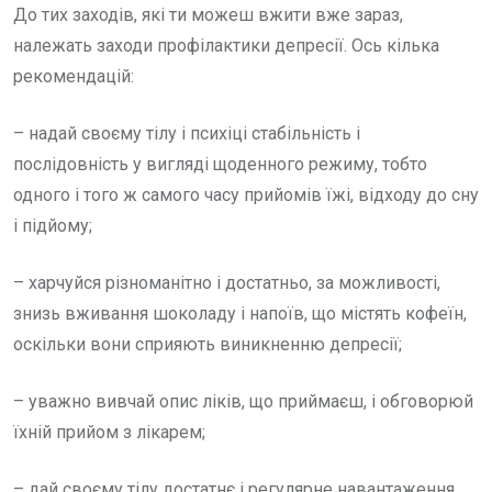
До тих заходів, які ти можеш вжити вже зараз,
належать заходи профілактики депресії. Ось кілька
рекомендацій:
– надай своєму тілу і психіці стабільність і
послідовність у вигляді щоденного режиму, тобто
одного і того ж самого часу прийомів їжі, відходу до сну
і підйому;
– харчуйся різноманітно і достатньо, за можливості,
знизь вживання шоколаду і напоїв, що містять кофеїн,
оскільки вони сприяють виникненню депресії;
– уважно вивчай опис ліків, що приймаєш, і обговорюй
їхній прийом з лікарем;
– дай своєму тілу достатнє і регулярне навантаження.