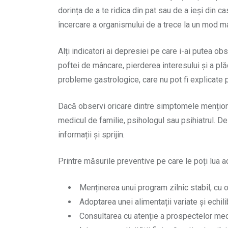
dorința de a te ridica din pat sau de a ieși din 
încercare a organismului de a trece la un mod ma
Alți indicatori ai depresiei pe care i-ai putea ob
poftei de mâncare, pierderea interesului și a plăc
probleme gastrologice, care nu pot fi explicate 
Dacă observi oricare dintre simptomele menționate,
medicul de familie, psihologul sau psihiatrul. D
informații și sprijin.
Printre măsurile preventive pe care le poți lua
Menținerea unui program zilnic stabil, cu 
Adoptarea unei alimentații variate și echil
Consultarea cu atenție a prospectelor medi