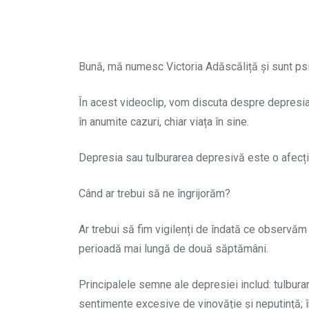
Bună, mă numesc Victoria Adăscăliță și sunt ps
În acest videoclip, vom discuta despre depresia 
în anumite cazuri, chiar viața în sine.
Depresia sau tulburarea depresivă este o afecți
Când ar trebui să ne îngrijorăm?
Ar trebui să fim vigilenți de îndată ce observăm 
perioadă mai lungă de două săptămâni.
Principalele semne ale depresiei includ: tulburar
sentimente excesive de vinovăție și neputință; în