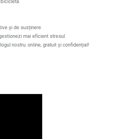
 bicicleta.
tive și de susținere.
gestionezi mai eficient stresul.
ogul nostru: online, gratuit și confidențial!