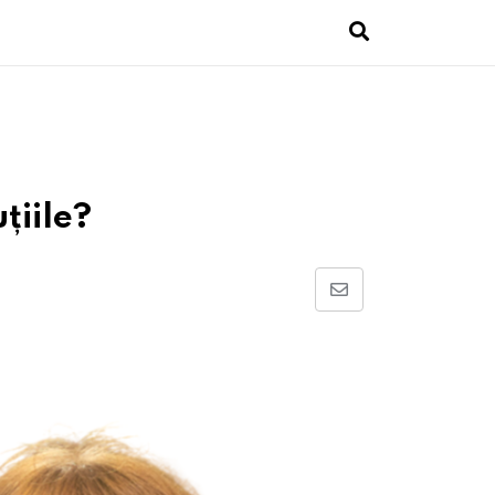
țiile?
Share
via
Email