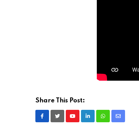
Share This Post:
Youtube
LinkedIn
Whatsapp
Share
via
Email