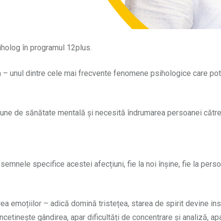
iholog în programul 12plus.
– unul dintre cele mai frecvente fenomene psihologice care pot a
une de sănătate mentală și necesită îndrumarea persoanei către 
semnele specifice acestei afecțiuni, fie la noi înșine, fie la pers
ea emoțiilor – adică domină tristețea, starea de spirit devine in
cetinește gândirea, apar dificultăți de concentrare și analiză, a