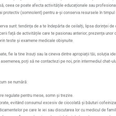
casă, ceea ce poate afecta activitățile educaționale sau profesion
i protectiv (somnolent) pentru a-și conserva resursele în timpul u
serva sunt: tendința de a te îndepărta de ceilalți, lipsa dorinței d
erii față de activitățile care te pasionau anterior; prezența unor d
prin teste și examene medicale obișnuite.
 fie la tine însuți sau la cineva dintre apropiații tăi, soluția ide
e asemenea, poți să ne contactezi pe noi, prin intermediul chat-u
 acum se numără:
ore regulate pentru mese, somn și trezire.
ibrate, evitând consumul excesiv de ciocolată și băuturi cofeinizat
camentelor pe care le iei sau discutarea lor cu medicul de famil