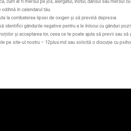
nică, cum ar fi mersul pe jos, alergatul, înotul, dansul sau mersul cu
odihnă în calendarul tău.
ajuta la combaterea lipsei de oxigen și să prevină depresia.
ă identifici gândurile negative pentru a le înlocui cu gânduri pozi
oțiilor și acceptarea lor, ceea ce te poate ajuta să previi sau să 
utile pe site-ul nostru – 12plus.md sau solicită o discuție cu psihol