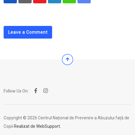
Youtube
LinkedIn
Whatsapp
Share
via
Email
Leave a Comment
Follow Us On:
Copyright © 2026 Centrul Național de Prevenire a Abuzului față de
Copii
Realizat de WebSupport.