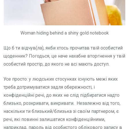
Woman hiding behind a shiny gold notebook
Що б ти відчув(ла), якби хтось прочитав твій особистий
щоденник? Погодься, це наче нахабне вторгнення у твій
особистий простір, до якого не всі мають доступ.
Усе просто: у людських стосунках існують межі яких
треба дотримуватися задля обережності, і
конфіденційні речі, до яких не слід підбиратися надто
близько, розкривати, викривати. Незалежно від того,
наскільки ти близький/близька зі своїм партнером, є
речі, які повинні залишатися конфіденційними,
наприклад, пароль від особистого облікового запису в