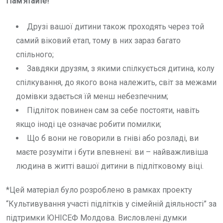
Пам’ятайте!
Друзі вашої дитини також проходять через той
самий віковий етап, тому в них зараз багато
спільного;
Завдяки друзям, з якими спілкується дитина, колу
спілкування, до якого вона належить, світ за межами
домівки здається їй менш небезпечним;
Підліток повинен сам за себе постояти, навіть
якщо іноді це означає робити помилки;
Що б вони не говорили в гніві або розладі, ви
маєте розуміти і бути впевнені: ви – найважливіша
людина в житті вашої дитини в підлітковому віці.
*Цей матеріал було розроблено в рамках проекту
“Культивування участі підлітків у сімейній діяльності” за
підтримки ЮНІСЕФ Молдова. Висловлені думки