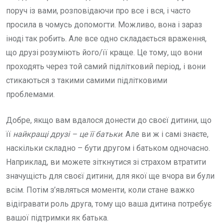
поруч із вами, розповідаючи про все і вся, і часто
просила в чомусь допомогти. Можливо, вона і зараз
іноді так робить. Але все одно складається враження,
що друзі розуміють його/її краще. Це тому, що вони
проходять через той самий підлітковий період, і вони
стикаються з такими самими підлітковими
проблемами.
Добре, якщо вам вдалося донести до своєї дитини, що
її
найкращі друзі – це її батьки
. Але ви ж і самі знаєте,
наскільки складно – бути другом і батьком одночасно.
Наприклад, ви можете зіткнутися зі страхом втратити
значущість для своєї дитини, для якої ще вчора ви були
всім. Потім з’являться моменти, коли стане важко
відігравати роль друга, тому що ваша дитина потребує
вашої підтримки як батька.