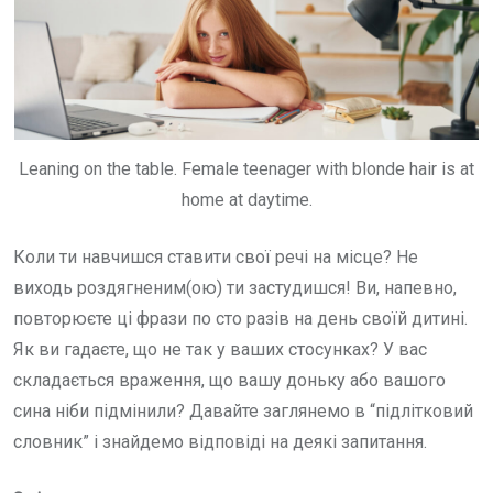
Leaning on the table. Female teenager with blonde hair is at
home at daytime.
Коли ти навчишся ставити свої речі на місце? Не
виходь роздягненим(ою) ти застудишся! Ви, напевно,
повторюєте ці фрази по сто разів на день своїй дитині.
Як ви гадаєте, що не так у ваших стосунках? У вас
складається враження, що вашу доньку або вашого
сина ніби підмінили? Давайте заглянемо в “підлітковий
словник” і знайдемо відповіді на деякі запитання.