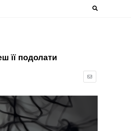
еш її подолати
Share
via
Email