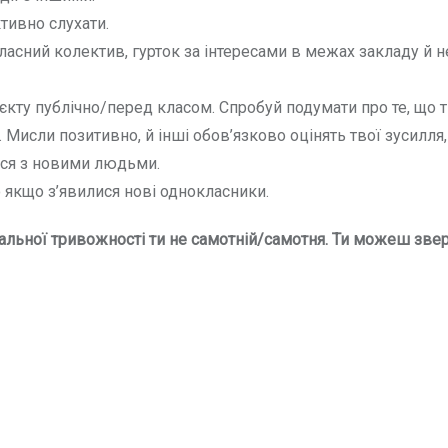
ктивно слухати.
класний колектив, гурток за інтересами в межах закладу й н
кту публічно/перед класом. Спробуй подумати про те, що 
. Мисли позитивно, й інші обов’язково оцінять твої зусилля,
ися з новими людьми.
о якщо з’явилися нові однокласники.
альної тривожності ти не самотній/самотня. Ти можеш зве