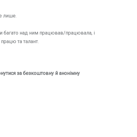
е лише.
ти багато над ним працював/працювала, і
 працю та талант.
рнутися
за
безкоштовну й анонімну