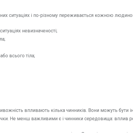
них ситуаціях і по-різному переживається кожною людиною,
 ситуаціях невизначеності;
ла;
бо всього тіла;
ивожність впливають кілька чинників. Вони можуть бути ін
авички. Не менш важливими є і чинники середовища: вплив р