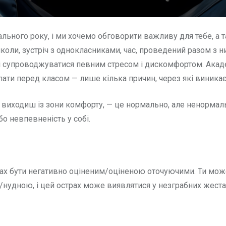
ьного року, і ми хочемо обговорити важливу для тебе, а т
коли, зустріч з однокласниками, час, проведений разом з 
оді супроводжуватися певним стресом і дискомфортом. Акад
упати перед класом — лише кілька причин, через які виника
 виходиш із зони комфорту, — це нормально, але ненормаль
або невпевненість у собі.
рах бути негативно оціненим/оціненою оточуючими. Ти м
дною, і цей острах може виявлятися у незграбних жестах аб