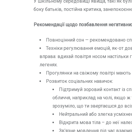
У шкільному середовищі явища, такі як бул
боку батьків, постійна критика, занепокоєн
Рекомендації щодо позбавлення негативних
Повноцінний сон — рекомендовано спа
Техніки регулювання емоцій, як-от дов
вправа: вдихай повітря носом настільки 
легенях.
Прогулянки на свіжому повітрі мають
Розвиток соціальних навичок:
Підтримуй зоровий контакт із с
обличчя, наприклад на чолі, якщо 
зрозуміло, що ти звертаєшся до всіх
Нейтральний або злегка усміхнен
Відкрита мова тіла – до неї нал
Зв’язне мовлення під час взаємо