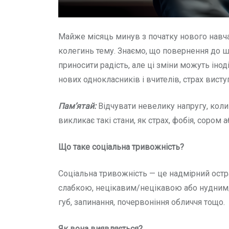
Майже місяць минув з початку нового навчал
колегинь тему. Знаємо, що повернення до ш
приносити радість, але ці зміни можуть ін
нових однокласників і вчителів, страх вист
Пам’ятай:
Відчувати невелику напругу, коли
викликає такі стани, як страх, фобія, сором 
Що таке соціальна тривожність?
Соціальна тривожність — це надмірний ост
слабкою, нецікавим/нецікавою або нудним/ну
губ, запинання, почервоніння обличчя тощо.
Як вона
ви
являється?