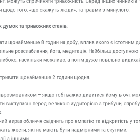
інг, можуть спричиняти тривожність. Серед інших чинників 
ня щодо того, «що скажуть люди», та травми з минулого.
 думок та тривожних станів:
ти щонайменше 8 годин на добу, вплив якого є істотним дл
ільне розслаблення, йога, медитація. Найбільш доступною 
глибоко, наскільки можливо, а потім дуже повільно видиха
 тривати щонайменше 2 години щодня.
піврозмовником – якщо тобі важко дивитися йому в очі, мо
ж ти виступаєш перед великою аудиторією з трибуни, спробу
.
ий вираз обличчя свідчить про емпатію та відкритість у то
ежать жести, які не мають бути надмірними та скутими.
дії з іншими.