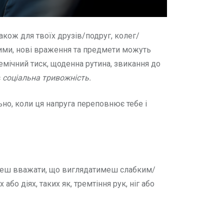
акож для твоїх друзів/подруг, колег/
ними, нові враження та предмети можуть
емічний тиск, щоденна рутина, звикання до
є
соціальна тривожність.
но, коли ця напруга переповнює тебе і
ожеш вважати, що виглядатимеш слабким/
о діях, таких як, тремтіння рук, ніг або