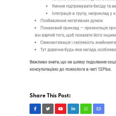
Уміння підтримувати бесіду та а
Інтеграція в групу, наприклад у 
Позбавлення негативних думок
Показовий приклад — презентація проє
він вартий того, щоб показати його іншим
Самомотивація і сміливість знайомит
Тут доречна будь-яка нагода, особлив
Важливо знати, що на шляху подолання соці
консультацією до психолога в чаті 12Plus.
Share This Post:
Youtube
LinkedIn
Whatsapp
Share