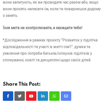
вони запитують, як ви проводите час разом або, якщо
вони просять написати їм, коли ти повернешся додому
з занять.
Їхня мета не контролювати, а захищати тебе!
*Дослідження в рамках проєкту “Розвиток у підлітка
відповідальності та участі в житті сім’ї”: думки та
уявлення про потреби батьків/опікунів підлітків у
спілкуванні, освіті та дисципліні щодо своїх дітей.
Share This Post:
Youtube
LinkedIn
Whatsapp
Share
via