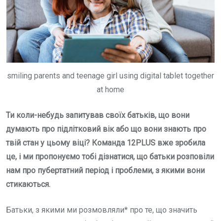
smiling parents and teenage girl using digital tablet together
at home
Ти коли-небудь запитував своїх батьків, що вони
думають про підлітковий вік або що вони знають про
твій стан у цьому віці? Команда 12PLUS вже зробила
це, і ми пропонуємо тобі дізнатися, що батьки розповіли
нам про пубертатний період і проблеми, з якими вони
стикаються.
Батьки, з якими ми розмовляли* про те, що значить