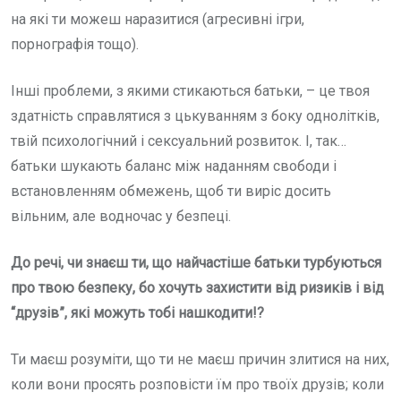
на які ти можеш наразитися (агресивні ігри,
порнографія тощо).
Інші проблеми, з якими стикаються батьки, – це твоя
здатність справлятися з цькуванням з боку однолітків,
твій психологічний і сексуальний розвиток. І, так…
батьки шукають баланс між наданням свободи і
встановленням обмежень, щоб ти виріс досить
вільним, але водночас у безпеці.
До речі, чи знаєш ти, що найчастіше батьки турбуються
про твою безпеку, бо хочуть захистити від ризиків і від
“друзів”, які можуть тобі нашкодити!?
Ти маєш розуміти, що ти не маєш причин злитися на них,
коли вони просять розповісти їм про твоїх друзів; коли