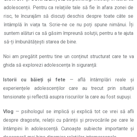
adolescenții. Pentru ca relațiile tale să fie în afara zonei de
risc, te încurajăm să discuți deschis despre toate câte se
întâmplă în viața ta. Scrie-ne ce nu poți spune nimănui. Îți
suntem alături ca să găsim împreună soluții, pentru a te ajuta
să-ți îmbunătățești starea de bine.
Noi am pregătit pentru tine un conținut structurat care te va
ghida să explorezi adolescența în siguranță:
Istorii cu băieți și fete
— află întâmplări reale și
experiențele adolescenților care au trecut prin situații
tensionate și reflectă asupra riscurilor la care au fost supuși.
Vlog
— psihologul se implică și explică tot ce vrei să afli
despre dragoste, relații cu părinții și provocările pe care le
întâmpini în adolescență. Cunoaște subiecte importante și