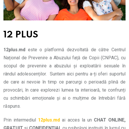
12 PLUS
12plus.md
este o platformă dezvoltată de către Centrul
Național de Prevenire a Abuzului față de Copii (CNPAC), cu
scopul de prevenire a abuzului și exploatării sexuale în
rândul adolescenților.
Suntem aici pentru a-ți oferi suportul
de care ai nevoie în timp ce parcurgi o perioadă plină de
provocări, în care explorezi lumea ta interioară, te confrunți
cu schimbări emoționale și ai o mulțime de întrebări fără
răspuns.
Prin intermediul
12plus.md
ai acces la un
CHAT ONLINE,
GRATUIT
și
CONFIDENȚIAL
cu psihologi instruiți în lucrul cu