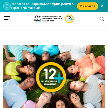
Descarcă aplicația mobilă
12plus
pentru o
×
Descarcă
experiență mai bună