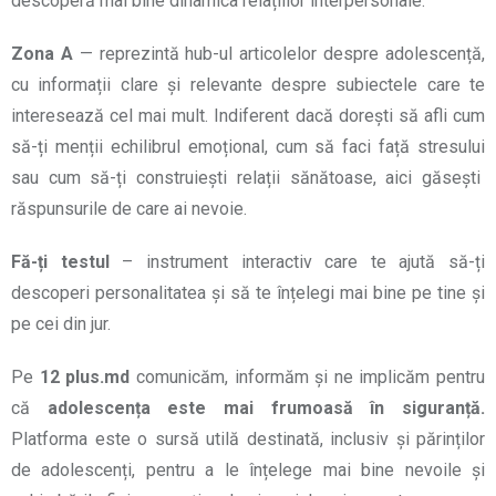
descoperă mai bine dinamica relațiilor interpersonale.
Zona A
— reprezintă hub-ul articolelor despre adolescență,
cu informații clare și relevante despre subiectele care te
interesează cel mai mult. Indiferent dacă dorești să afli cum
să-ți menții echilibrul emoțional, cum să faci față stresului
sau cum să-ți construiești relații sănătoase, aici găsești
răspunsurile de care ai nevoie.
Fă-ți testul
– instrument interactiv care te ajută să-ți
descoperi personalitatea și să te înțelegi mai bine pe tine și
pe cei din jur.
Pe
12 plus.md
comunicăm, informăm și ne implicăm pentru
că
adolescența este mai frumoasă în siguranță.
Platforma este o sursă utilă destinată, inclusiv și părinților
de adolescenți, pentru a le înțelege mai bine nevoile și