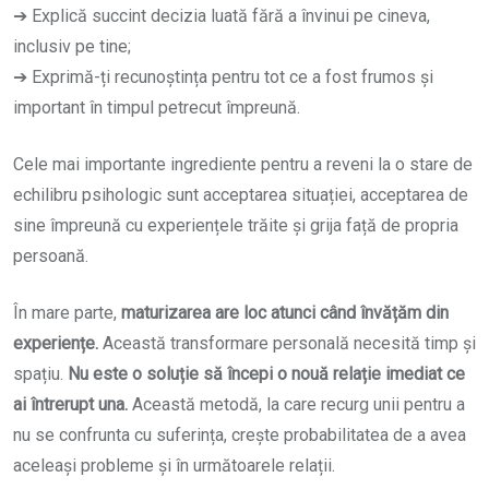
➔ Explică succint decizia luată fără a învinui pe cineva,
inclusiv pe tine;
➔ Exprimă-ți recunoștința pentru tot ce a fost frumos și
important în timpul petrecut împreună.
Cele mai importante ingrediente pentru a reveni la o stare de
echilibru psihologic sunt acceptarea situației, acceptarea de
sine împreună cu experiențele trăite și grija față de propria
persoană.
În mare parte,
maturizarea are loc atunci când învățăm din
experiențe.
Această transformare personală necesită timp și
spațiu.
Nu este o soluție să începi o nouă relație imediat ce
ai întrerupt una.
Această metodă, la care recurg unii pentru a
nu se confrunta cu suferința, crește probabilitatea de a avea
aceleași probleme și în următoarele relații.