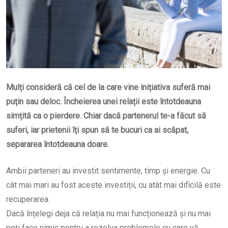
Mulți consideră că cel de la care vine inițiativa suferă mai
puțin sau deloc. Încheierea unei relații este întotdeauna
simțită ca o pierdere. Chiar dacă partenerul te-a făcut să
suferi, iar prietenii îți spun să te bucuri ca ai scăpat,
separarea întotdeauna doare.
Ambii parteneri au investit sentimente, timp și energie. Cu
cât mai mari au fost aceste investiții, cu atât mai dificilă este
recuperarea.
Dacă înțelegi deja că relația nu mai funcționează și nu mai
poți face nimic pentru a rezolva problemele cu care vă