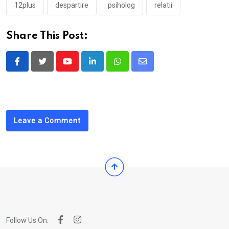
12plus
despartire
psiholog
relatii
Share This Post:
Youtube
LinkedIn
Whatsapp
Share
via
Email
Leave a Comment
Follow Us On: