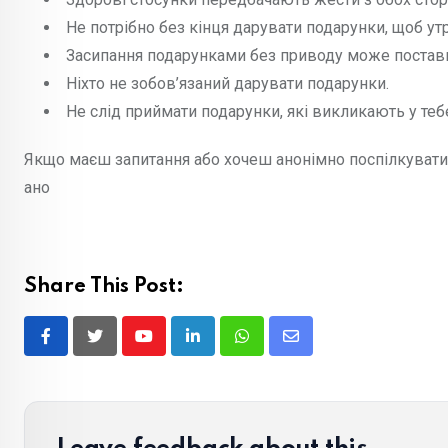
Не потрібно без кінця дарувати подарунки, щоб ут
Засипання подарунками без приводу може постав
Ніхто не зобов’язаний дарувати подарунки.
Не слід приймати подарунки, які викликають у те
Якщо маєш запитання або хочеш анонімно поспілкуватис
ано
Share This Post:
Youtube
LinkedIn
Whatsapp
Share
via
Email