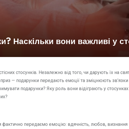
ки? Наскільки вони важливі у с
них стосунків. Незалежно від того, чи дарують їх на свят
приз — подарунки передають емоції та зміцнюють зв’язки
имувати подарунки? Яку роль вони відіграють у стосунках 
чих?
ми фактично передаємо емоцію: вдячність, любов, визнання