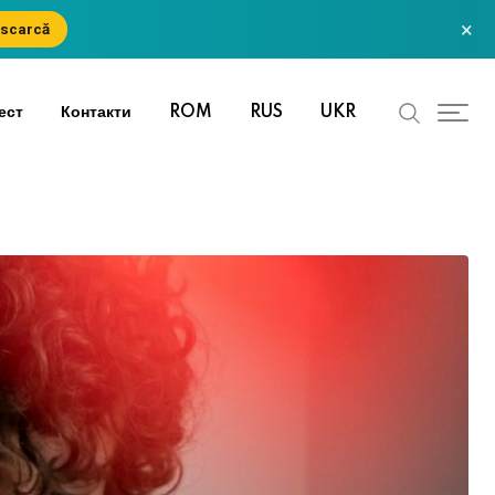
×
scarcă
ест
Контакти
ROM
RUS
UKR