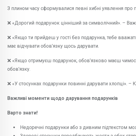
З плином часу сформувалися певні хибні уявлення про по
❌ «Дорогий подарунок цінніший за символічний». – Важли
❌ «Якщо ти прийдеш у гості без подарунка, тебе вважат
має відчувати обов’язку щось дарувати.
❌ «Якщо отримуєш подарунок, обов’язково маєш чимось 
обов’язку.
❌ «У стосунках подарунки повинні дарувати хлопці». – 
Важливі моменти щодо дарування подарунків
Варто знати!
Недоречні подарунки або з дивним підтекстом мо
Здорові стосунки передбачають жести з обох стор