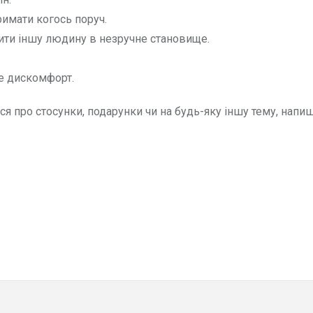
римати когось поруч.
ити іншу людину в незручне становище.
бе дискомфорт.
я про стосунки, подарунки чи на будь-яку іншу тему, напи