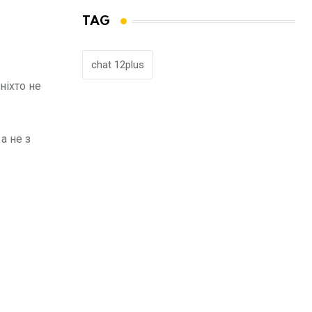
TAG
chat 12plus
ніхто не
а не з