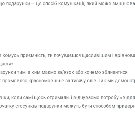
що подарунки — це спосіб комунікації, який може зміцнюва
 комусь приємність, ти почуваєшся щасливішим і врівнов
астя».
рунки тим, з ким маємо зв’язок або хочемо зблизитися.
 промовляє красномовніше за тисячу слів. Так ми демонст
ки, коли самі щось отримали, і відчуваємо потребу «віддя
очатку стосунків подарунки можуть бути способом приверн