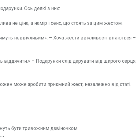
дарунки. Ось деякі з них:
ва не ціна, а намір і сенс, що стоять за цим жестом.
имуть неввічливим». – Хоча жести ввічливості вітаються – 
віддячити.» – Подарунки слід дарувати від щирого серця, 
Кожен може зробити приємний жест, незалежно від статі.
жуть бути тривожним дзвіночком.
ін.