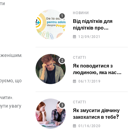
ти
НОВИНИ
Від підлітків для
підлітків про
програму 12 ПЛЮС
12/09/2021
аженішим.
СТАТТІ
Як поводитися з
людиною, яка нас
образила?
руємо, що
06/17/2019
чити».
СТАТТІ
ути увагу
Як змусити дівчину
закохатися в тебе?
01/16/2020