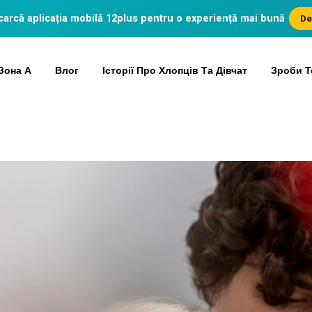
arcă aplicația mobilă
12plus
pentru o experiență mai bună
De
Зона А
Влог
Історії Про Хлопців Та Дівчат
Зроби Т