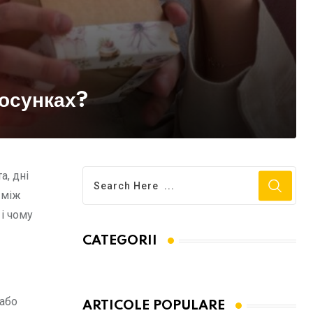
тосунках?
а, дні
 між
і чому
CATEGORII
 або
ARTICOLE POPULARE