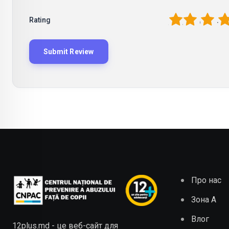
1
2
3
4
Rating
Про нас
Зона А
Влог
12plus.md - це веб-сайт для