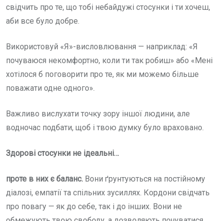
свідчить про те, що тобі небайдужі стосунки і ти хочеш,
аби все було добре.
Використовуй «Я»-висловлювання — наприклад: «Я
почуваюся некомфортно, коли ти так робиш» або «Мені
хотілося б поговорити про те, як ми можемо більше
поважати одне одного».
Важливо вислухати точку зору іншої людини, але
водночас подбати, щоб і твою думку було враховано.
Здорові стосунки не ідеальні…
проте в них є баланс.
Вони ґрунтуються на постійному
діалозі, емпатії та спільних зусиллях. Кордони свідчать
про повагу — як до себе, так і до інших. Вони не
обмежують твою свободу, а дозволяють почуватися