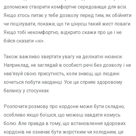
допоможе створити комфортне середовище для всіх.
Якщо хтось питає у тебе дозволу перед тим, як обійняти
чи поцілувати, покажи, що ти цінуєш такий жест поваги.
Якщо тобі некомфортно, відкрито скажи про це і не
бійся сказати «ні».
Також важливо звертати увагу на делікатні нюанси.
Наприклад, не заглядай в особисті речі без дозволу і не
нав’язуй свою присутність, коли знаєш, що людині
хочеться побути наодинці. Усе це сприяє здоровому
балансу у стосунках.
Розпочати розмову про кордони може бути складно,
особливо якщо боїшся, що можеш завдати комусь
болю. Але правда в тому, що встановлення здорових
кордонів не означає бути жорстким чи холодним; це