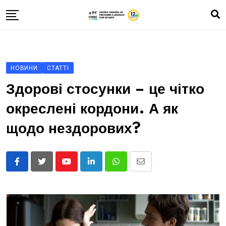
Skip
to
content
Про нас
Зона А
НОВИНИ
СТАТТІ
Влог
Здорові стосунки – це чітко
Історії про хлопців та дівчат
окреслені кордони. А як
Зроби тест
щодо нездорових?
Контакти
ROM
Youtube
LinkedIn
Whatsapp
Share
RUS
via
UKR
Email