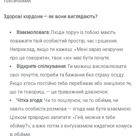
токсичними.
Здорові кордони — як вони виглядають?
Взаємоповага:
Люди поруч із тобою мають
поважати твій особистий простір, час і рішення.
Наприклад, якщо ти кажеш: «Мені зараз незручно
про це говорити», твоє «ні» має бути почуте.
Відкрите спілкування:
Ти можеш висловлювати
свої почуття, потреби та бажання без страху осуду.
Якщо хтось постійно тебе перебиває або знецінює те,
що ти говориш, — це тривожний дзвіночок.
Чітка згода:
Чи то поцілунок, чи то обійми, чи
навіть особиста розмова — згода має бути взаємною.
Цілком природно запитати: «Гей, можна я тебе
обійму?», а вже потім з ентузіазмом кидатися комусь
в обійми.