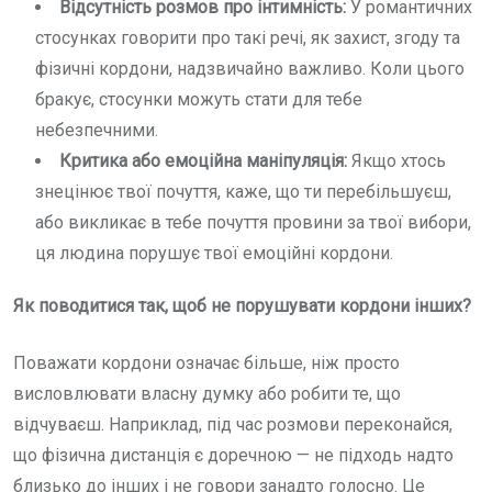
Відсутність розмов про інтимність:
У романтичних
стосунках говорити про такі речі, як захист, згоду та
фізичні кордони, надзвичайно важливо. Коли цього
бракує, стосунки можуть стати для тебе
небезпечними.
Критика або емоційна маніпуляція:
Якщо хтось
знецінює твої почуття, каже, що ти перебільшуєш,
або викликає в тебе почуття провини за твої вибори,
ця людина порушує твої емоційні кордони.
Як поводитися так, щоб не порушувати кордони інших?
Поважати кордони означає більше, ніж просто
висловлювати власну думку або робити те, що
відчуваєш. Наприклад, під час розмови переконайся,
що фізична дистанція є доречною — не підходь надто
близько до інших і не говори занадто голосно. Це