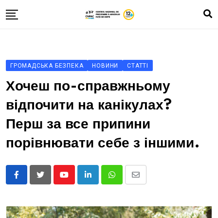
Skip
to
content
Про нас
Зона А
ГРОМАДСЬКА БЕЗПЕКА
НОВИНИ
СТАТТІ
Влог
Хочеш по-справжньому
Історії про хлопців та дівчат
відпочити на канікулах?
Зроби тест
Перш за все припини
Контакти
порівнювати себе з іншими.
ROM
RUS
Youtube
LinkedIn
Whatsapp
Share
UKR
via
Email