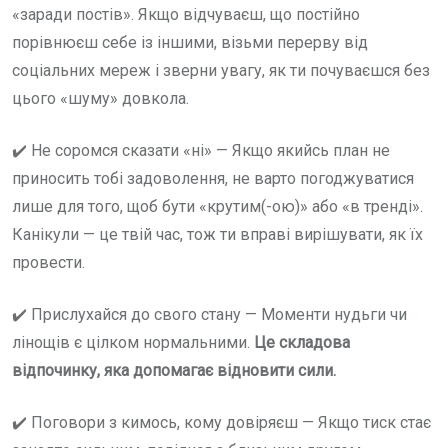
«заради постів». Якщо відчуваєш, що постійно
порівнюєш себе із іншими, візьми перерву від
соціальних мереж і зверни увагу, як ти почуваєшся без
цього «шуму» довкола.
✔️ Не соромся сказати «ні» — Якщо якийсь план не
приносить тобі задоволення, не варто погоджуватися
лише для того, щоб бути «крутим(-ою)» або «в тренді».
Канікули — це твій час, тож ти вправі вирішувати, як їх
провести.
✔️ Прислухайся до свого стану — Моменти нудьги чи
лінощів є цілком нормальними.
Це складова
відпочинку, яка допомагає відновити сили.
✔️ Поговори з кимось, кому довіряєш — Якщо тиск стає