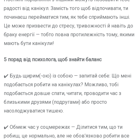
радості від канікул. Замість того щоб відпочивати, ти
починаєш перейматися тим, як тебе сприймають інші.
Це може призвести до стресу, тривожності й навіть до
браку енергії — тобто повна протилежність тому, якими
мають бути канікули!
5 порад від психолога, щоб знайти баланс
✔️ Будь щирим(-ою) із собою — запитай себе: Що мені
подобається робити на канікулах? Можливо, тобі
подобається довше спати, читати, проводити час з
близькими друзями (подругами) або просто
насолоджуватися тишею.
✔️ Обмеж час у соцмережах — Ділитися тим, що ти
робиш, це нормально, але не обов’язково робити все