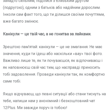
занадто сильним, поділися з близьким другом
(подругою), одним з батьків або надійним дорослим.
Інколи сам факт того, що ти ділишся своїми почуттями,
вже багато змінює.
Канікули — це твій час, а не гонитва за лайками.
Зрештою пам’ятай: канікули — це не змагання. Не має
значення, куди ти їдеш або наскільки «вау» твої фото.
Важливо лише те, як ти почуваєшся, як відпочиваєш і
як наповнюєш свій час тим, що насправді приносить
тобі задоволення. Проведи канікули так, як комфортно
саме тобі.
Якщо відчуваєш, що певні ситуації або стани тиснуть на
тебе, напиши нам у анонімний і безкоштовний чат
12Plus. Ми завжди поруч із тобою!