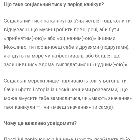
Що таке соціальний тиск у період канікул?
Соціальний тиск на канікулах з’являється тоді, коли ти
відчуваєш, що мусиш робити певні речі, аби бути
«прийнятим(-ою)» або «оціненим(-ою)» іншими.
Можливо, ти порівнюєш себе з друзями (подругами),
які їдуть на море чи на фестиваль, або боїшся, що,
залишившись вдома, виглядатимеш «нудним(-ою)».
Соціальні мережі лише підливають олії у вогонь: ти
бачиш фото і сторіз із нескінченними розвагами, і це
може змусити тебе замислитися, чи «мають значення»
твої канікули — і чи «маєш значення» ти сам(а).
Чому це важливо усвідомити?
Постійні порівняння з іншими можуть позбавити тебе