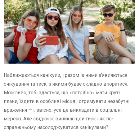
Наближаються канікули, і разом із ними з’являються
очікування та тиск, з якими буває складно впоратися.
Можливо, тобі здається, що «потрібно» мати круті
плани, їздити в особливі місця і отримувати незабутні
враження — і, звісно, усе це викладати в соціальні
мережі. Але звідки ж виникає цей тиск і як по-
справжньому насолоджуватися канікулами?