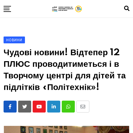
Skip
to
content
Про нас
Зона А
НОВИНИ
Влог
Чудові новини! Відтепер 12
Історії про хлопців та дівчат
ПЛЮС проводитиметься і в
Зроби тест
Творчому центрі для дітей та
Контакти
підлітків «Політехнік»!
ROM
RUS
Youtube
LinkedIn
Whatsapp
Share
UKR
via
Email