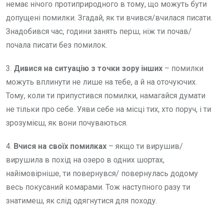
немає нічого протиприродного в тому, що можуть бути
допущені помилки. Згадай, як ти вчився/вчилася писати.
Знадобився час, години занять перш, ніж ти почав/
почала писати без помилок.
3.
Дивися на
ситуацію з точки зору інших
– помилки
можуть вплинути не лише на тебе, а й на оточуючих.
Тому, коли ти припустився помилки, намагайся думати
не тільки про себе. Уяви себе на місці тих, хто поруч, і ти
зрозумієш, як вони почуваються.
4.
Вчися на своїх помилках
– якщо ти вирушив/
вирушила в похід на озеро в одних шортах,
найімовірніше, ти повернувся/ повернулась додому
весь покусаний комарами. Тож наступного разу ти
знатимеш, як слід одягнутися для походу.