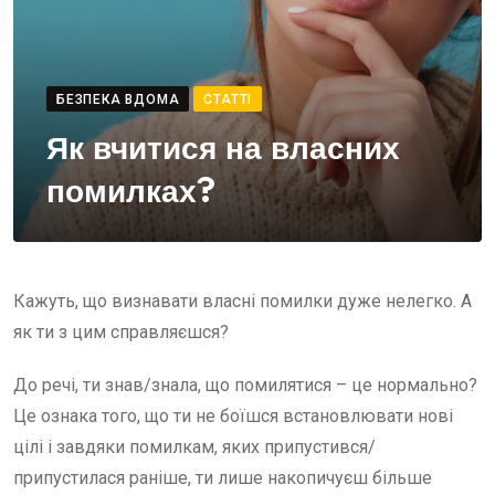
БЕЗПЕКА ВДОМА
СТАТТІ
Як вчитися на власних
помилках?
Кажуть, що визнавати власні помилки дуже нелегко. А
як ти з цим справляєшся?
До речі, ти знав/знала, що помилятися – це нормально?
Це ознака того, що ти не боїшся встановлювати нові
цілі і завдяки помилкам, яких припустився/
припустилася раніше, ти лише накопичуєш більше