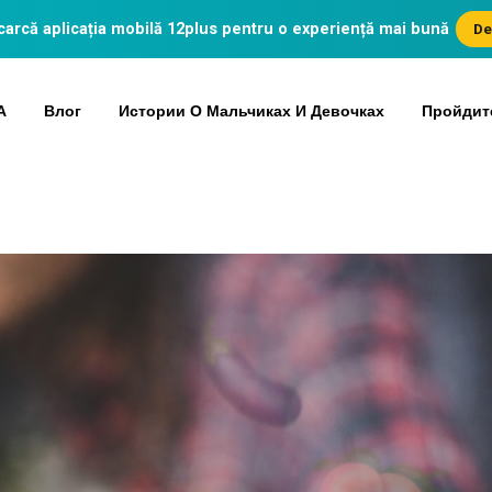
arcă aplicația mobilă
12plus
pentru o experiență mai bună
De
А
Влог
Истории О Мальчиках И Девочках
Пройдит