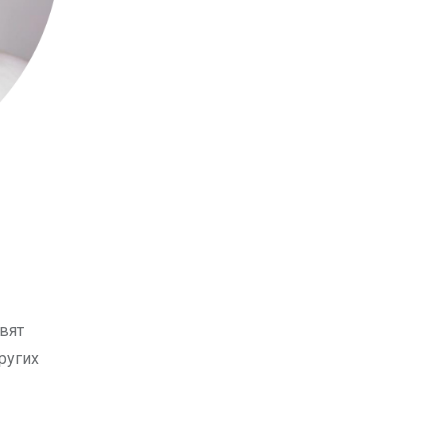
авят
ругих