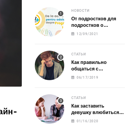
НОВОСТИ
От подростков для
подростков о
программе 12 ПЛЮС
12/09/2021
СТАТЬИ
Как правильно
общаться с
человеком, который
06/17/2019
нас обидел?
СТАТЬИ
Как заставить
айн-
девушку влюбиться в
тебя?
01/16/2020