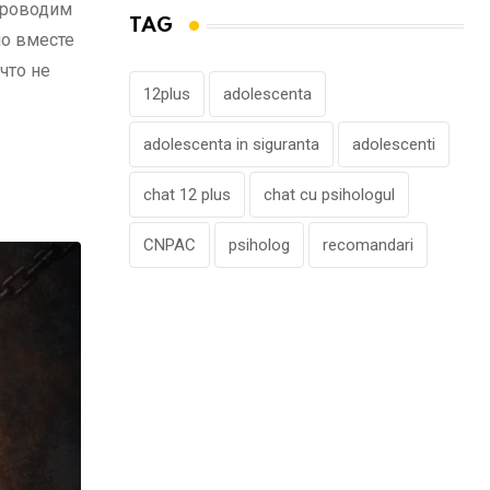
проводим
TAG
но вместе
что не
12plus
adolescenta
adolescenta in siguranta
adolescenti
chat 12 plus
chat cu psihologul
CNPAC
psiholog
recomandari