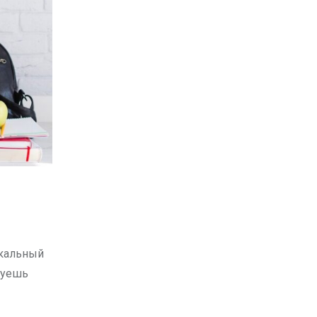
икальный
дуешь