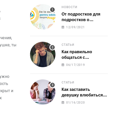
НОВОСТИ
о
От подростков для
с
подростков о
программе 12 ПЛЮС
12/09/2021
чения,
вушке, ты
СТАТЬИ
Как правильно
общаться с
человеком, который
06/17/2019
нас обидел?
нужно
СТАТЬИ
ость
Как заставить
ткрыт и
девушку влюбиться в
к
тебя?
01/16/2020