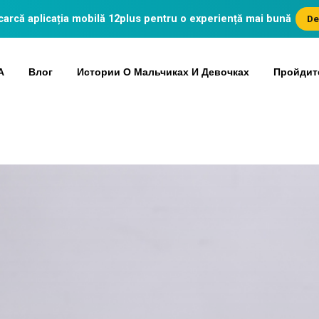
arcă aplicația mobilă
12plus
pentru o experiență mai bună
De
А
Влог
Истории О Мальчиках И Девочках
Пройдит