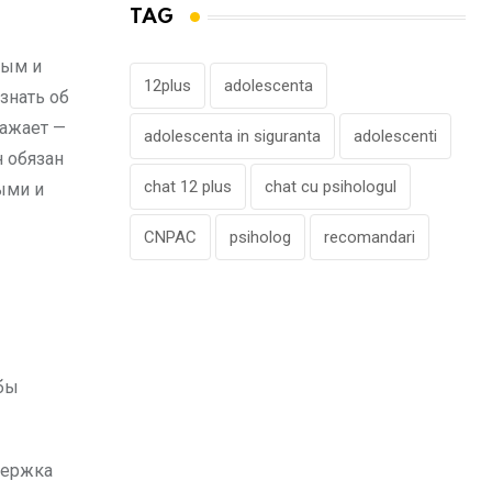
TAG
ным и
12plus
adolescenta
 знать об
ражает —
adolescenta in siguranta
adolescenti
н обязан
chat 12 plus
chat cu psihologul
ыми и
CNPAC
psiholog
recomandari
обы
держка