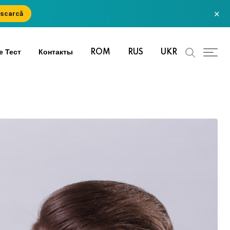
×
scarcă
е Тест
Контакты
ROM
RUS
UKR