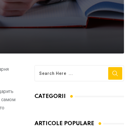
арня
дарить
CATEGORII
а самом
то
ARTICOLE POPULARE