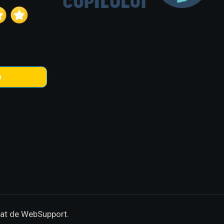
в
zat de WebSupport.