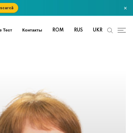
×
scarcă
е Тест
Контакты
ROM
RUS
UKR