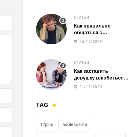
СТАТЬИ
Как правильно
общаться с
человеком, который
06/17/2019
нас обидел?
СТАТЬИ
Как заставить
девушку влюбиться в
тебя?
01/16/2020
TAG
12plus
adolescenta