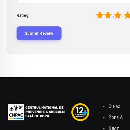
1
2
3
4
Rating
О нас
Zona A
Влог