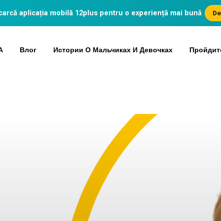
arcă aplicația mobilă
12plus
pentru o experiență mai bună
De
А
Влог
Истории О Мальчиках И Девочках
Пройдит