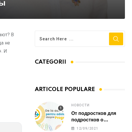
лы
ают? В
да не
+. И
CATEGORII
ARTICOLE POPULARE
НОВОСТИ
От подростков для
подростков о
программе 12 ПЛЮС
12/09/2021