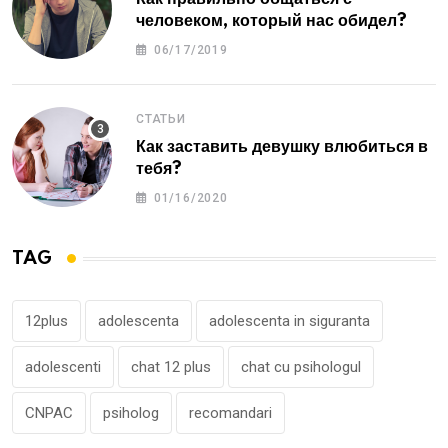
человеком, который нас обидел?
06/17/2019
СТАТЬИ
Как заставить девушку влюбиться в
тебя?
01/16/2020
TAG
12plus
adolescenta
adolescenta in siguranta
adolescenti
chat 12 plus
chat cu psihologul
CNPAC
psiholog
recomandari