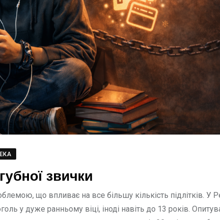
ЕКА
згубної звички
блемою, що впливає на все більшу кількість підлітків. У Р
ь у дуже ранньому віці, іноді навіть до 13 років. Опитув