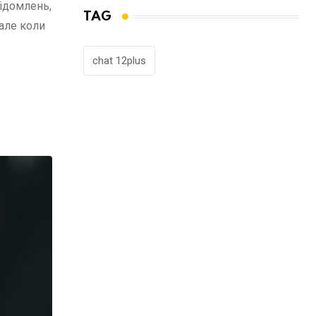
відомлень,
TAG
 але коли
chat 12plus