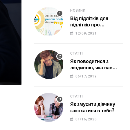
НОВИНИ
Від підлітків для
підлітків про
програму 12 ПЛЮС
12/09/2021
СТАТТІ
Як поводитися з
людиною, яка нас
образила?
06/17/2019
СТАТТІ
Як змусити дівчину
закохатися в тебе?
01/16/2020