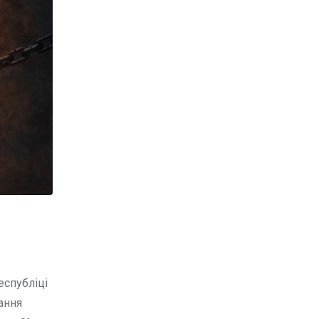
еспубліці
ання