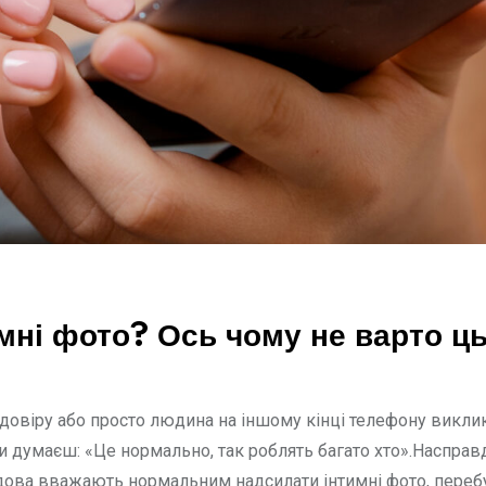
мні фото? Ось чому не варто ц
довіру або просто людина на іншому кінці телефону виклик
ти думаєш: «Це нормально, так роблять багато хто».Насправ
олдова вважають нормальним надсилати інтимні фото, пере