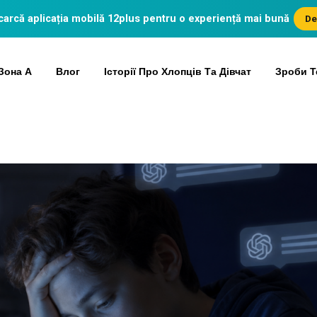
arcă aplicația mobilă
12plus
pentru o experiență mai bună
De
Зона А
Влог
Історії Про Хлопців Та Дівчат
Зроби Т