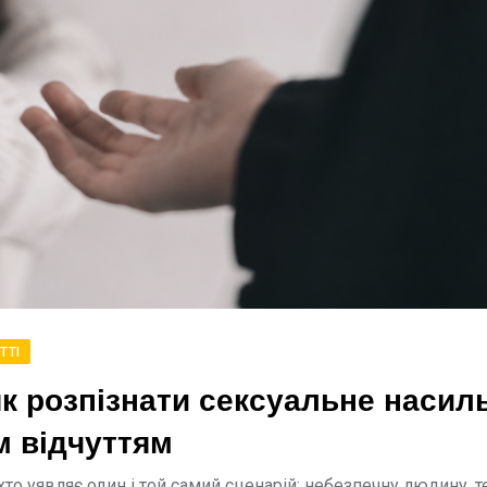
ТТІ
 розпізнати сексуальне насил
м відчуттям
хто уявляє один і той самий сценарій: небезпечну людину, 