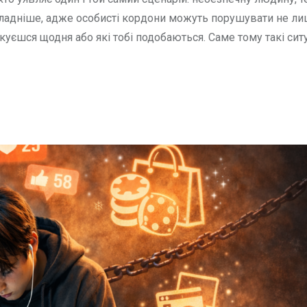
складніше, адже особисті кордони можуть порушувати не л
куєшся щодня або які тобі подобаються. Саме тому такі ситу