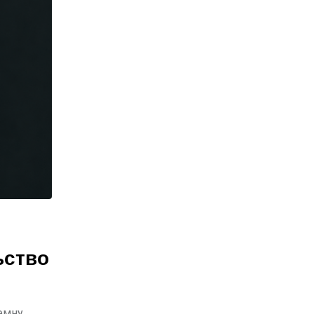
ьство
темну