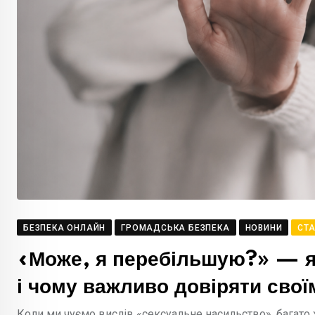
БЕЗПЕКА ОНЛАЙН
ГРОМАДСЬКА БЕЗПЕКА
НОВИНИ
СТА
«Може, я перебільшую?» — як
і чому важливо довіряти свої
Коли ми чуємо вислів «сексуальне насильство», багато 