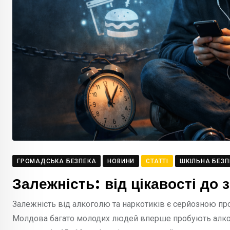
ГРОМАДСЬКА БЕЗПЕКА
НОВИНИ
СТАТТІ
ШКІЛЬНА БЕЗП
Залежність: від цікавості до 
Залежність від алкоголю та наркотиків є серйозною про
Молдова багато молодих людей вперше пробують алкогол