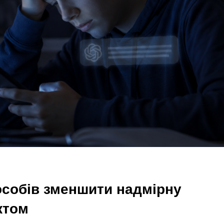
особів зменшити надмірну
ектом