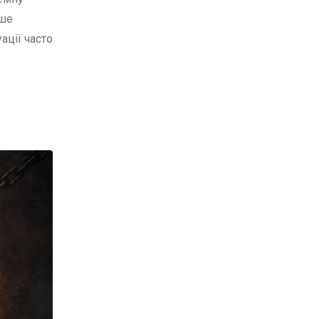
ише
ації часто