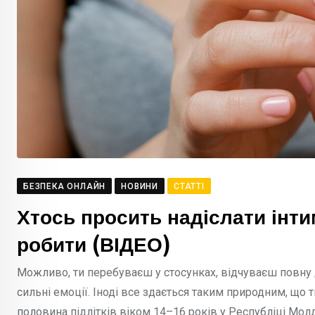
БЕЗПЕКА ОНЛАЙН
НОВИНИ
СТАТТІ
Хтось просить надіслати інти
робити (ВІДЕО)
Можливо, ти перебуваєш у стосунках, відчуваєш повну 
сильні емоції. Іноді все здається таким природним, що 
половина підлітків віком 14–16 років у Республіці М