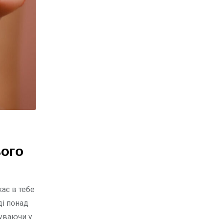
ього
ає в тебе
ді понад
буваючи у