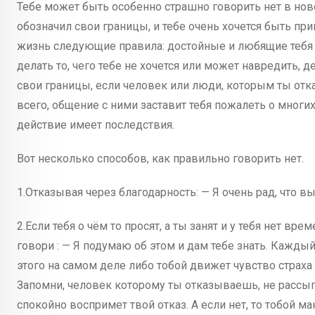
Тебе может быть особенно страшно говорить нет в ново
обозначил свои границы, и тебе очень хочется быть пр
жизнь следующие правила: достойные и любящие тебя л
делать то, чего тебе не хочется или может навредить, 
свои границы, если человек или люди, которым ты отка
всего, общение с ними заставит тебя пожалеть о многи
действие имеет последствия.
Вот несколько способов, как правильно говорить нет.
1.Отказывая через благодарность: — Я очень рад, что вы
2.Если тебя о чём то просят, а ты занят и у тебя нет в
говори : — Я подумаю об этом и дам тебе знать. Каждый 
этого на самом деле либо тобой движет чувство страха и
Запомни, человек которому ты отказываешь, не рассыпе
спокойно воспримет твой отказ. А если нет, то тобой м