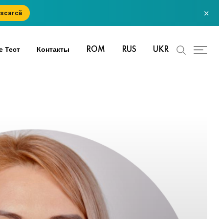
×
scarcă
е Тест
Контакты
ROM
RUS
UKR