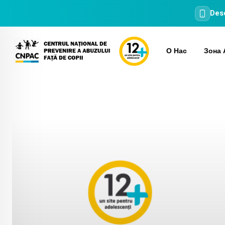
Desc
Skip
to
О Нас
Зона 
content