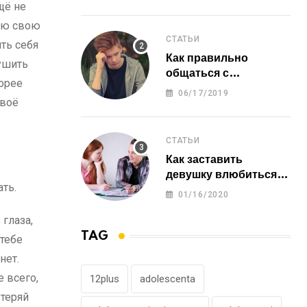
щё не
всю свою
СТАТЬИ
ть себя
Как правильно
рушить
общаться с
корее
человеком, который
06/17/2019
твоё
нас обидел?
СТАТЬИ
Как заставить
девушку влюбиться в
ать.
тебя?
01/16/2020
 глаза,
TAG
 тебе
нет.
 всего,
12plus
adolescenta
 теряй