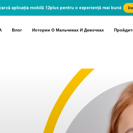
arcă aplicația mobilă
12plus
pentru o experiență mai bună
De
А
Влог
Истории О Мальчиках И Девочках
Пройдит