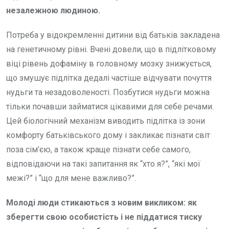
незалежною людиною.
Потреба у відокремленні дитини від батьків закладена
на генетичному рівні. Вчені довели, що в підлітковому
віці рівень дофаміну в головному мозку знижується,
що змушує підлітка дедалі частіше відчувати почуття
нудьги та незадоволеності. Позбутися нудьги можна
тільки почавши займатися цікавими для себе речами.
Цей біологічний механізм виводить підлітка із зони
комфорту батьківського дому і закликає пізнати світ
поза сім’єю, а також краще пізнати себе самого,
відповідаючи на такі запитання як “хто я?”, “які мої
межі?” і “що для мене важливо?”.
Молоді люди стикаються з новим викликом: як
зберегти свою особистість і не піддатися тиску