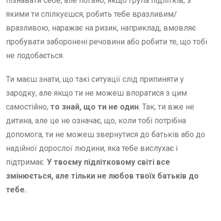
пізнавати себе, але погано, якщо група підлітків, з
якими ти спілкуєшся, робить тебе вразливим/
вразливою, наражає на ризик, наприклад, вмовляє
пробувати заборонені речовини або робити те, що тобі
не подобається.
Ти маєш знати, що такі ситуації слід припиняти у
зародку, але якщо ти не можеш впоратися з цим
самостійно,
то знай, що ти не один
. Так, ти вже не
дитина, але це не означає, що, коли тобі потрібна
допомога, ти не можеш звернутися до батьків або до
надійної дорослої людини, яка тебе вислухає і
підтримає.
У твоєму підлітковому світі все
змін
юється, але тільки не любов твоїх батьків до
тебе.