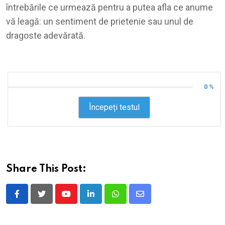
întrebările ce urmează pentru a putea afla ce anume
vă leagă: un sentiment de prietenie sau unul de
dragoste adevărată.
0 %
Începeți testul
Share This Post:
Youtube
LinkedIn
Whatsapp
Share
via