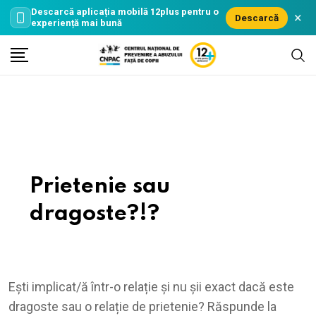
Descarcă aplicația mobilă
12plus
pentru o
×
Descarcă
experiență mai bună
Skip
to
content
Prietenie sau
dragoste?!?
Ești implicat/ă într-o relație și nu șii exact dacă este
dragoste sau o relație de prietenie? Răspunde la