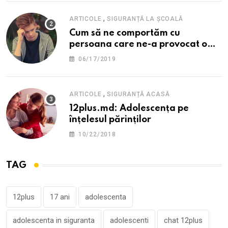
,
ARTICOLE
SIGURANȚĂ LA ȘCOALĂ
Cum să ne comportăm cu
persoana care ne-a provocat o
supărare?
06/17/2019
,
ARTICOLE
SIGURANȚĂ ACASĂ
12plus.md: Adolescența pe
înțelesul părinților
10/22/2018
TAG
12plus
17 ani
adolescenta
adolescenta in siguranta
adolescenti
chat 12plus