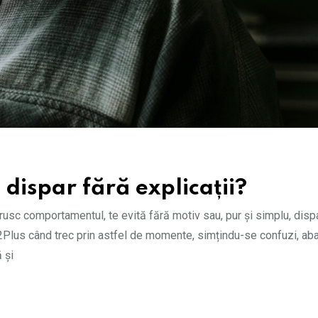
dispar fără explicații?
brusc comportamentul, te evită fără motiv sau, pur și simplu, disp
 12Plus când trec prin astfel de momente, simțindu-se confuzi, ab
 și