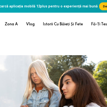
arcă aplicația mobilă
12plus
pentru o experiență mai bună
De
Zona A
Vlog
Istorii Cu Băieți Și Fete
Fă-Ți Tes