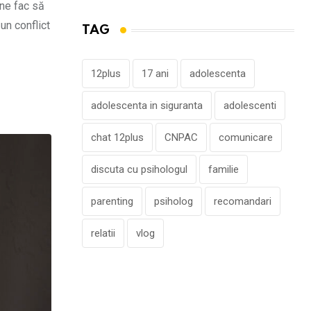
 ne fac să
un conflict
TAG
12plus
17 ani
adolescenta
adolescenta in siguranta
adolescenti
chat 12plus
CNPAC
comunicare
discuta cu psihologul
familie
parenting
psiholog
recomandari
relatii
vlog