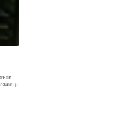
are din
andonați și