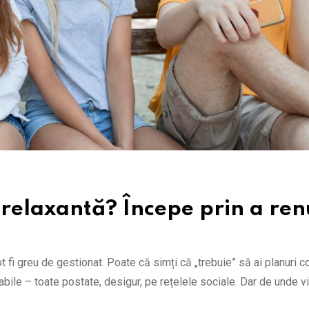
 relaxantă? Începe prin a re
t fi greu de gestionat. Poate că simți că „trebuie” să ai planuri c
bile – toate postate, desigur, pe rețelele sociale. Dar de unde v