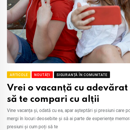
ARTICOLE
NOUTĂȚI
SIGURANȚĂ ÎN COMUNITATE
Vrei o vacanță cu adevărat
să te compari cu alții
Vine vacanța și, odată cu ea, apar așteptări și presiuni care po
mergi în locuri deosebite și să ai parte de experiențe memora
presiuni și cum poți să te