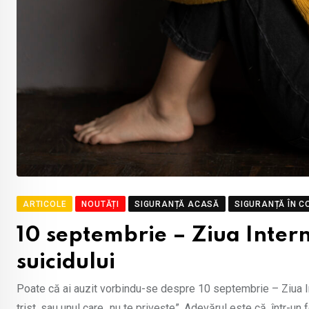
ARTICOLE
NOUTĂȚI
SIGURANȚĂ ACASĂ
SIGURANȚĂ ÎN C
10 septembrie – Ziua Inter
suicidului
Poate că ai auzit vorbindu-se despre 10 septembrie – Ziua Int
trist, sau unul care „nu te privește”. Adevărul este că, într-un 