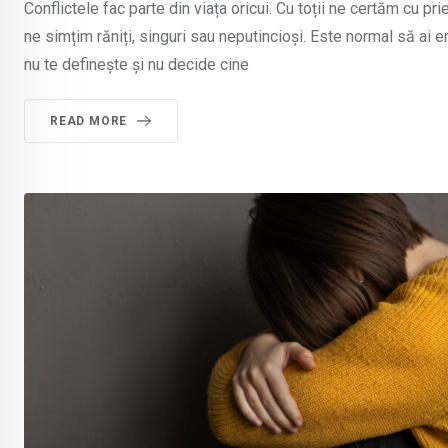
Conflictele fac parte din viața oricui. Cu toții ne certăm cu pr
ne simțim răniți, singuri sau neputincioși. Este normal să ai e
nu te definește și nu decide cine
READ MORE