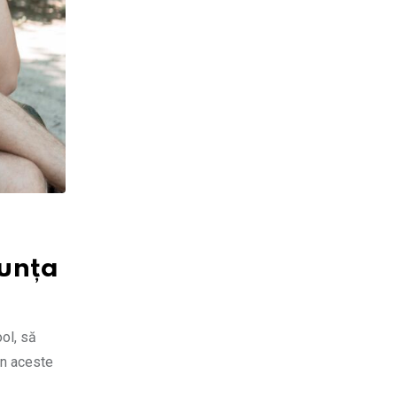
nunța
ool, să
in aceste