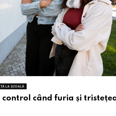
ȚĂ LA ȘCOALĂ
control când furia și tristețe