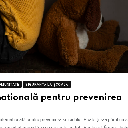
OMUNITATE
SIGURANȚĂ LA ȘCOALĂ
națională pentru prevenirea
ernațională pentru prevenirea suicidului. Poate ți s-a părut un 
fel sau altul, această zi ne privește pe toți. Pentru că fiecare dintr