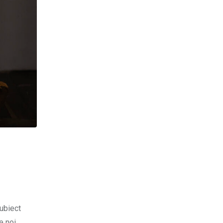
subiect
e noi