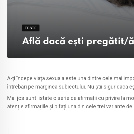
TESTE
Află dacă ești pregătit/ă
A-ți începe viața sexuala este una dintre cele mai import
întrebări pe marginea subiectului. Nu știi sigur daca eș
Mai jos sunt listate o serie de afirmații cu privire la mo
atenție afirmațiile și bifați una din cele trei variante d