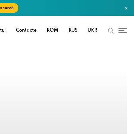
×
scarcă
tul
Contacte
ROM
RUS
UKR