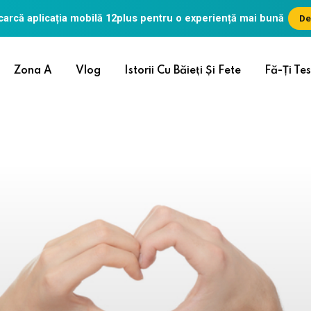
arcă aplicația mobilă
12plus
pentru o experiență mai bună
De
Zona A
Vlog
Istorii Cu Băieți Și Fete
Fă-Ți Tes