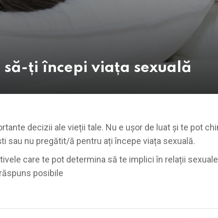
 să-ți începi viața sexuală
ante decizii ale vieții tale. Nu e ușor de luat și te pot ch
ti sau nu pregătit/ă pentru ați începe viața sexuală.
tivele care te pot determina să te implici în relații sexuale.
e răspuns posibile