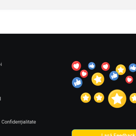
i
l
 Confidențialitate
Lasă Feedback